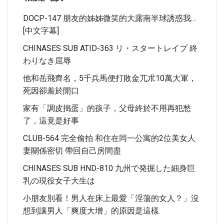
DOCP-147 朋友的姊姊微笑的大露南半球誘惑我…
[中文字幕]
CHINASES SUB ATID-363 リ・スタートレイプ 終
わりなき屈辱
他和岳飛齊名，5千兵馬便打敗金兀朮10萬大軍，
死因卻羞於開口
家有「調皮搗蛋」的孩子，父母終於不用再犯愁
了，這竟是好事
CLUB-564 完全偷拍 和住在同一公寓的2位美女人
妻關係密切 帶回自己房間盡
CHINASES SUB HND-810 九州で発掘した細身巨
乳の現役女子大生は
小朋友別看！男人在床上最愛「淫蕩的女人？」沒
想到讓男人「爽度大增」的原因是這樣.