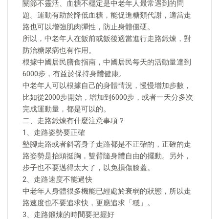
關節不靈活、血糖不穩定是中老年人最常遇到的問
題。運動有助於降低血糖，能促進糖類代謝，適當走
路也可以增強肌肉彈性，防止身體僵硬。
所以，中老年人在飯前或飯後適當進行走路鍛煉，對
防治糖尿病也有作用。
根據中國居民膳食指南，中國居民每天的活動量達到
6000步，有益於保持身體健康。
中老年人可以根據自己的身體情況，慢慢增加步數，
比如從2000步開始，增加到6000步，或者一天分多次
完成運動量，都是可以的。
二、走路鍛煉有什麼注意事項？
1、走路姿勢要正確
墊腳走路或者斜著身子走路都是不正確的，正確的走
路姿勢是抬頭挺胸，雙臂隨身體自由的擺動。另外，
步子也不要邁得太大了，以免損傷膝蓋。
2、走路速度不能過快
中老年人身體很多機能已經處於衰弱的狀態，所以走
路速度也不要追求快，更應追求「穩」。
3、走路鍛煉的時間要把握好