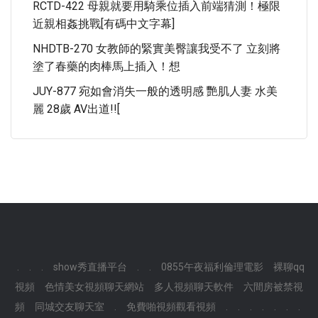
RCTD-422 母親就要用騎乘位插入前端猜測！極限
近親相姦挑戰[有碼中文字幕]
NHDTB-270 女教師的緊實美臀讓我受不了 立刻將
塗了春藥的肉棒馬上插入！想
JUY-877 宛如會消失一般的透明感 艷肌人妻 水美
麗 28歲 AV出道!![
.
.
.
show秀直播平台
.
.
0855午夜福利倫理電影
裸聊qq
視頻
色情美女視頻聊天網站
多人視頻聊天軟件
六間房被禁視
頻
同城交友聊天室
.
免費啪視頻觀看視頻
.
.
.
.
.
.
.