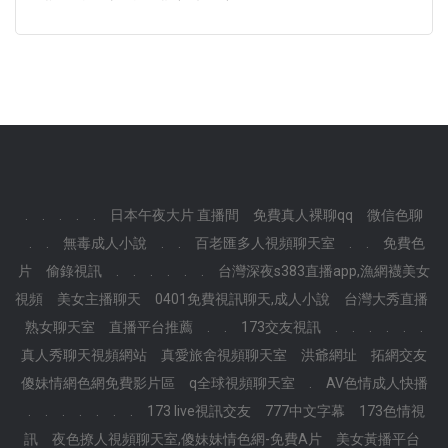
.
.
.
.
.
日本午夜大片 直播間
免費真人裸聊qq
微信色聊
.
.
無毒成人小說
.
.
百老匯多人視頻聊天室
.
.
免費色
片
偷錄視訊
.
.
.
.
.
.
台灣深夜s383直播app,漁網襪美女
視頻
美女主播聊天
0401免費視訊聊天,成人小說
台灣大秀直播
熟女聊天室
直播平台推薦
.
.
173交友視訊
.
.
.
.
.
.
真人秀聊天視頻網站
真愛旅舍視頻聊天室
洪爺網址
拓網交友
傻妹情網色網免費影片區
q全球視頻聊天室
.
AV色情成人快播
.
.
.
.
.
.
.
173 live視訊交友
777中文字幕
173色情視
訊
夜色撩人視頻聊天室,傻妹妹情色網-免費A片
美女黃播平台