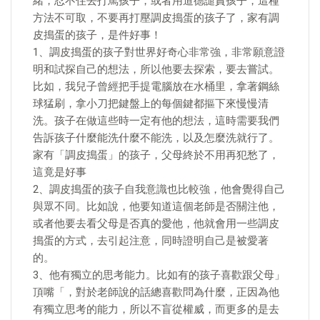
緒，忍不住去打罵孩子，或者用道德譴責孩子，這種
方法不可取，不要再打壓調皮搗蛋的孩子了，家有調
皮搗蛋的孩子，是件好事！
1、調皮搗蛋的孩子對世界好奇心非常強，非常願意證
明和試探自己的想法，所以他要去探索，要去嘗試。
比如，我兒子曾經把手提電腦放在水桶里，拿著鋼絲
球猛刷，拿小刀把鍵盤上的每個鍵都摳下來慢慢清
洗。孩子在做這些時一定有他的想法，這時需要我們
告訴孩子什麼能洗什麼不能洗，以及怎麼洗就行了。
家有「調皮搗蛋」的孩子，父母終於不用再犯愁了，
這竟是好事
2、調皮搗蛋的孩子自我意識也比較強，他會覺得自己
與眾不同。比如說，他要知道這個老師是否關注他，
或者他要去看父母是否真的愛他，他就會用一些調皮
搗蛋的方式，去引起注意，同時證明自己是被愛著
的。
3、他有獨立的思考能力。比如有的孩子喜歡跟父母」
頂嘴「，對於老師說的話總喜歡問為什麼，正因為他
有獨立思考的能力，所以不盲從權威，而更多的是去