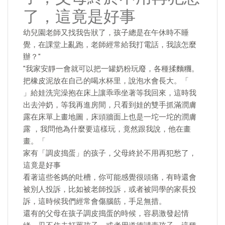
了，這竟是好事
幼兒園老師又找我告狀了，孩子總是在午休時不睡
覺，在課堂上亂跑，老師經常給我打電話，我該怎麼
辦？"
"我家安靜一會就可以把一罐奶粉玩廢，各種揉麵糰。
把橡皮泥放在自己的喝水杯里，說泡水會長大。「
」給娃洗完澡抱在床上讓乖乖坐著等我回來，這時我
出去沖奶，等我再進房間，只看到娃的雙手抓滿潤膚
露在床單上畫地圖，床頭牆面上也是一坨一坨的潤膚
露 ，我問他為什麼要這樣玩，竟然跟我說，他在畫
畫。「
家有「調皮搗蛋」的孩子，父母終於不用再犯愁了，
這竟是好事
看著這些爸媽的吐槽，你可能感覺很頭痛，有時還會
被別人投訴，比如被老師投訴，或者被同學的家長投
訴，這時候我們經常會傷腦筋，手足無措。
還有的父母在孩子調皮搗蛋的時候，容易激發起情