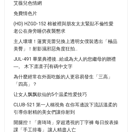
艾薇兒色情網
免費情色片
(HD) HZGD-152 棉被裡與朋友太太緊貼不倫性愛
老公在身旁睡仍夜襲懇求
主人壞壞！蓮實克蕾兒換上透明女僕裝透出「極品
美臀」！射影濕邪惡角度狂拍...
JUL-491 畢業典禮後…給成為大人的您繼母的贈禮
―。 木下凛凛子[有碼中文字
為什麼經常在外面吃飯的人更容易發生「三高」
「四高」？
让女人飘飘欲仙的5个温柔性爱技巧
CLUB-521 第一人稱視角 在你耳邊說下流話溫柔的
引導你射精的美女們讓你射到
開腿控！「唐琦琦」穿超透視的丁字褲 每日按表操
課「手工排毒」 讓人精盡人亡