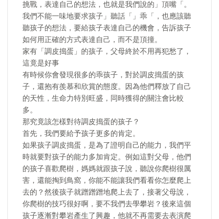
挑戰，表達自己的想法，也就是我們說的」頂嘴「。
我們不能一味地要求孩子」聽話「」乖「，也應該聽
聽孩子的想法，要給孩子表達自己的機會，告訴孩子
如何用正確的方式表達自己，而不是頂撞。
家有「調皮搗蛋」的孩子，父母終於不用再犯愁了，
這竟是好事
有時候你會發現很多的乖孩子，對於調皮搗蛋的孩
子，還抱有羨慕和欣賞的態度。因為他們釋放了自己
的天性，生命力特別旺盛，同時獲得的關注會比較
多。
那究竟該怎樣對待調皮搗蛋的孩子？
首先，我們要給予孩子更多的肯定。
如果孩子調皮搗蛋，是為了證明自己的能力，我們平
時就要對孩子的能力多加肯定。例如這對父母，他們
的孩子喜歡爬樹，媽媽就跟孩子說，聽說你爬樹很厲
害，還能掏到鳥窩，你能不能讓我們看看你怎麼爬上
去的？然後孩子就蹭蹭蹭地爬上去了，接著父母說，
你爬樹的技巧很好啊，要不我們去學攀岩？後來這個
孩子逐漸對攀岩產生了興趣，他就不再需要去表演爬