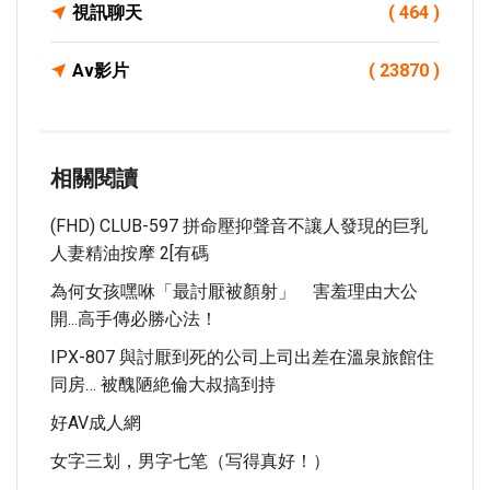
視訊聊天
( 464 )
Av影片
( 23870 )
相關閱讀
(FHD) CLUB-597 拼命壓抑聲音不讓人發現的巨乳
人妻精油按摩 2[有碼
為何女孩嘿咻「最討厭被顏射」 害羞理由大公
開...高手傳必勝心法！
IPX-807 與討厭到死的公司上司出差在溫泉旅館住
同房… 被醜陋絶倫大叔搞到持
好AV成人網
女字三划，男字七笔（写得真好！）