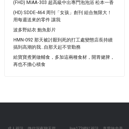
(FHD) MIAA-303 超高級中出專門泡泡浴 松本一香
(HD) SDDE-464 周刊「女孩」創刊 組合無限大！
用每週送來的零件 讓我
波多野結衣 鮑魚影片
HMN-092 那天被討厭到死的打工處變態店長持續
搞到高潮的我…自那天起不管勤務
給寶寶煮粥做輔食，多加這兩種食材，開胃健脾，
再也不擔心積食
成人視訊
微信深夜聊天群
.
.
live173網紅視訊
真愛旅舍美