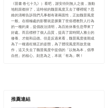
《晉書·卷七十九》）看吧，謝安待到無人之後，激動
地鞋跟都掉了，這時候的魏晉風度又去了哪裡呢？思
維的清晰告訴我們凡事都有著兩面性，正如魏晉風度
一般。在積極處的影響就是摒棄了世俗禮教對人行為
的一種約束，提倡政治清明，為百姓休養生息帶來了
好處。而且標榜了個人品質，提高了當時聞人雅士的
修養、才能和品德。但是反過來看，魏晉風度後期成
為了一種過枉矯正的姿態，為了體現風度而故意做
作，這又失去了魏晉風度中提倡的「以無為本，倡導
自然」的核心。刻意為之，本就「有為」啊！
推薦連結