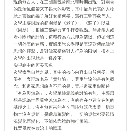
現前無古人，在三國至魏晉南北朝時期出現，對兩晉
的政治風氣帶來了很大的影響，其中最為代表的人物
就是曹操的義子兼好女婿何晏，還有王弼郭象等人。
玄學主要討論的範圍就是《老子》、《莊子》以及
《周易》，根據三部經典著作抒發觀點。時常幾人或
者小團體的討論，這種行為方式即為清談。但拋開這
一切外表的迷惑，實際來說玄學即是表達對傳統儒學
思想的抨擊，反對儒家禮儀對人行為的限制，根本上
玄學的出現就是一種改革。
影視劇中的何晏形象
玄學崇尚自然之風，其中的核心內容出自於何晏。何
晏有一套理論名為「貴無論」，著重討論的是有無概
念。和道家思想略有不同的是，黃老道家重點闡述
「有為與無為」，玄學單純意義的討論有無。主導思
想是認為世界萬物以無為本，有的存在也建立在無的
基礎之上，沒有無何來的有？同時無既代表著一切事
物本沒有規矩，是瞬息萬變的。一切的規律都要視情
況變化而變化，不能依靠禮教強行規範。
魏晉風度在政治上的體現