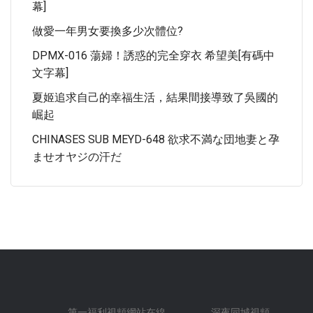
幕]
做愛一年男女要換多少次體位?
DPMX-016 蕩婦！誘惑的完全穿衣 希望美[有碼中
文字幕]
夏姬追求自己的幸福生活，結果間接導致了吳國的
崛起
CHINASES SUB MEYD-648 欲求不満な団地妻と孕
ませオヤジの汗だ
.
.
.
第一福利視頻網站在線
.
.
.
深夜同城視頻
.