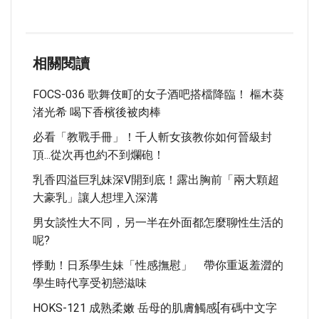
相關閱讀
FOCS-036 歌舞伎町的女子酒吧搭檔降臨！ 樞木葵
渚光希 喝下香檳後被肉棒
必看「教戰手冊」！千人斬女孩教你如何晉級封
頂...從次再也約不到爛砲！
乳香四溢巨乳妹深V開到底！露出胸前「兩大顆超
大豪乳」讓人想埋入深溝
男女談性大不同，另一半在外面都怎麼聊性生活的
呢?
悸動！日系學生妹「性感撫慰」 帶你重返羞澀的
學生時代享受初戀滋味
HOKS-121 成熟柔嫩 岳母的肌膚觸感[有碼中文字