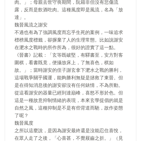
肉。」；母親去世守喪期間，阮籍非但沒有悲傷流
露，反而是飲酒吃肉。這種風度即是風流，名為「放
達」。
魏晉風流之謝安
不過也有為了強調風度而忘乎生死的案例，一味追求
標榜風度標籤，卻摒棄了人的生理常態。比如說謝安
在淝水之戰時的所作所為，很好的證實了這一點。
《晉書》記載：「玄等既破堅，有驛書至，安方對客
圍棋，看書既竟，便攝放床上，了無喜色，棋如
故。」；當時謝安的侄子謝玄拿下淝水之戰的勝利，
這場戰爭關乎國運，能夠勝利無疑是拯救了東晉。但
是在得知消息後的謝安卻沒有任何錶情，不為所動。
從這看謝安的器量已經到達巔峰，喜怒不形於色。但
這是一種故意抑制情緒的表現，本來玄學提倡的就是
自然之風，這種抑制是不是有些背道而馳，故作姿態
了呢？
魏晉風度
之所以這麼說，是因為謝安最終還是沒能忍住喜悅，
在眾人走了之後，「心喜甚，不覺屐齒之折。」（見