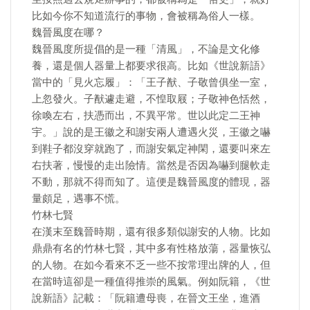
比如今你不知道流行的事物，會被稱為俗人一樣。
魏晉風度在哪？
魏晉風度所提倡的是一種「清風」，不論是文化修
養，還是個人器量上都要求很高。比如《世說新語》
當中的「見火忘履」：「王子猷、子敬曾俱坐一室，
上忽發火。子猷遽走避，不惶取屐；子敬神色恬然，
徐喚左右，扶憑而出，不異平常。世以此定二王神
宇。」說的是王徽之和謝安兩人遭遇火災，王徽之嚇
到鞋子都沒穿就跑了，而謝安氣定神閑，還要叫來左
右扶著，慢慢的走出險情。當然是否因為嚇到腿軟走
不動，那就不得而知了。這便是魏晉風度的體現，器
量頗足，遇事不慌。
竹林七賢
在漢末至魏晉時期，還有很多類似謝安的人物。比如
鼎鼎有名的竹林七賢，其中多有性格放蕩，器量恢弘
的人物。在如今看來不乏一些不按常理出牌的人，但
在當時這卻是一種值得推崇的風氣。例如阮籍，《世
說新語》記載：「阮籍遭母喪，在晉文王坐，進酒