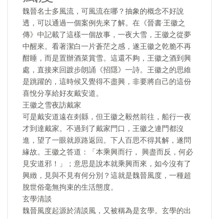
魏晉名士多風流，可風流在哪？抽象的概念不好說
透，可以通過一個案例先來了解。在《晉書·王徽之
傳》中記載了這樣一個故事，一夜大雪，王徽之從夢
中醒來。看著潔白一片蒼茫之感，遂王徽之乾脆不再
酣睡，而是置辦酒菜賞雪。這還不夠，王徽之酒到興
處，直接來回踱步朗誦《招隱》一詩。王徽之的思維
是跳躍的，這時候又覺得不盡興，非要將自己的這份
喜悅分享給好友戴安道。
王徽之雪夜訪戴家
可是戴安道遠在剡縣，但王徽之毅然前往，船行一夜
才到達戴家。不過到了戴家門口，王徽之連門都沒
進，望了一眼就原路返回。下人百思不得其解，遂問
緣故。王徽之答道：「本乘興而行， 興盡而反，何必
見安道邪！」；意思是說本就乘興而來，如今沒有了
興緻，見與不見有何分別？這就是魏晉風度，一種超
脫世俗毫無拘束的生活態度。
玄學清談
魏晉風度起源於清談風，又被稱為是玄學。玄學的出