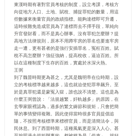
東漢時期有著對官員考核的制度，設立考課，考核方
向從地方人口、土地、賦稅、捕捉罪犯的數量，用這
些數據來衡量官員的政績指標。能夠達標即可升遷，
這時候難免造成官員為了達標而去不擇手段，單純向
升官發財看，而不是真心辦事。沒有罪犯怎麼辦？提
高地方法律規則，原本不用蹲牢房的罪名也要進牢房
走一遭，更有甚者的是強行安插罪名，冤枉百姓。賦
稅不高怎麼辦？強征強納，提高稅收，逼迫百姓。所
以在這種制度下生存的百姓，實處於水深火熱。
王弼
到了魏晉時期更為甚之，尤其是魏明帝在位時期，設
立的考核標準越來越多，這也就迫使犯罪率飆升。至
於是真罪犯還是蒙冤入獄，誰也說不清楚。這也是為
什麼王弼曾說：「法規越繁，奸軌越多」的原因，在
玄學家眼裡認為，過多的繁文縟節和規矩，只會把簡
單的事情變得複雜。因此使得當時很多官員提倡追
隨，不按照考核標準來標榜官員，而是清簡法令，與
民休息。到了西晉時期，這種風氣更是深入人心。甚
至按照過去規矩辦事的，都被稱為是「俗吏」，就好