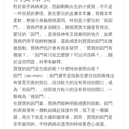
對於新手媽媽來說，照顧剛剛出生的小寶寶，可不是
一件容易的事情。新生嬰兒的皮膚非常嫩，骨骼非常
柔軟，整個小身軀都很孱弱。特別是小嬰兒的「前囟
門」，寶媽們更多加關注，關係寶寶大腦發育情況。
嬰兒的「囟門」，是個很神奇又很脆弱的地方，如果
寶媽們用手指輕輕撫摸，還能感受到寶寶的囟門在微
微股動。寶媽們也許會有很多疑問，「寶寶的囟門有
幾個？」「囟門有污垢怎麼辦？可以沖洗嗎？」，關
於這些問題，科學有解釋。
寶寶的囟門是怎樣的呢？什麼時候會閉合呢？
囟門（xin men）：囟門通常是指新生嬰兒頭部兩塊沒
有發育完善的部位，頭頂較大的沒有骨頭的開口，成
為「前囟門」，頭部後方較小的沒有骨頭的開口，一
般稱為「後囟門」。
在寶寶的囟門處，寶媽們能夠明顯感覺到跳動。囟門
的表面僅有一層軟組織起保護作用，低下是一層腦
膜，再往下就是大腦和腦脊液，因而，寶寶的囟門是
非常脆弱的，平時媽媽在護理的時候要悉心保護。