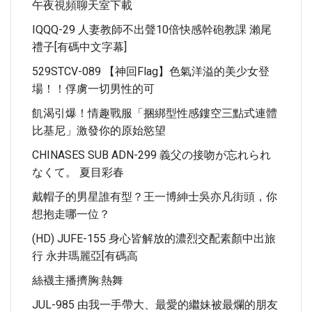
午夜視頻聊天室下載
IQQQ-29 人妻教師不出聲10倍快感幹砲教課 瀨尾
禮子[有碼中文字幕]
529STCV-089 【神回flag】色氣洋溢的美少女登
場！！俘虜一切男性的可
飢渴引爆！情趣戰服「捆綁型性感鏤空三點式連體
比基尼」激發你的原始慾望
CHINASES SUB ADN-299 義父の接吻が忘れられ
なくて。 夏目彩春
戴帽子的男星誰有型？王一博紳士吳亦凡街頭，你
想抱走哪一位？
(HD) JUFE-155 身心皆解放的濃烈交配素顏中出旅
行 永井瑪麗亞[有碼高
絲襪主播擠胸:熱舞
JUL-985 由我一手帶大、最愛的繼妹被最爛的朋友