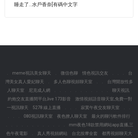
睡走了…水戶香奈[有碼中文字
.
meme視訊美女聊天
.
微信色聊
情色視訊交友
.
.
.
台
灣美女真人愛妃聊天
.
多人色聊視頻聊天室
.
.
台灣開放性多
人聊天室
尼克成人網
.
.
.
.
.
.
.
.
.
.
.
聊天視訊
約炮交友直播間平台,live 173影音
激情視頻語音聊天室,免費一對
一視訊聊天
5278 線上直播
.
.
.
寂寞午夜交友聊天室
.
.
.
.
.
080視訊聊天室
夜色撩人聊天室
最火的聊污軟件排行
.
.
.
.
.
.
.
.
.
.
.
.
mm夜色18款禁用網站app直播,三
色午夜電影
.
真人秀視頻網站
台北按摩全套
都秀視頻聊天大