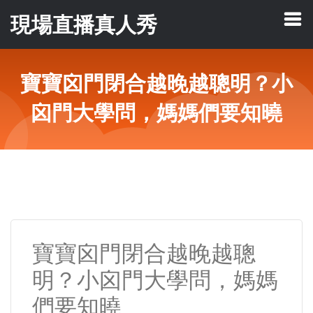
現場直播真人秀
寶寶囟門閉合越晚越聰明？小
囟門大學問，媽媽們要知曉
寶寶囟門閉合越晚越聰
明？小囟門大學問，媽媽
們要知曉