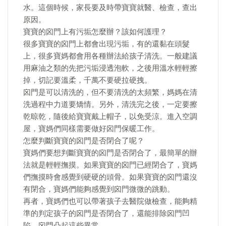
水。這個時候，家長要及時帶寶寶就醫、檢查，查出
原因。
寶寶的囟門上有污垢怎麼辦？該如何護理？
很多寶寶的囟門上都會出現污垢，有的還黏在頭髮
上，很多寶媽都會用各種辦法給孩子清洗。一般建議
用麻油之類的先把污垢浸透泡軟，之後用溫水輕輕擦
掉，切記要溫柔，千萬不要硬拉硬拽。
囟門是可以清洗的，但不要清洗的太頻繁，媽媽在清
洗過程中力道要矯情。另外，清洗完之後，一定要擦
乾晾乾，隨後給寶寶戴上帽子，以免受涼。進入空調
屋，寶媽們同樣需要做好囟門保暖工作。
怎麼判斷寶寶的囟門是否閉合了呢？
寶媽們要想判斷寶寶的囟門是否閉合了，最簡單的辦
法就是輕輕撫摸。如果寶寶的囟門已經閉合了，寶媽
們撫摸時會感覺到硬硬的頭骨。如果寶寶的囟門還沒
有閉合，寶媽們能夠感覺到囟門微微的跳動。
再者，寶媽們也可以帶著孩子去醫院做檢查，能夠精
準的判定孩子的囟門是否閉合了，還能排除囟門凹
陷、囟門凸起這些異常。