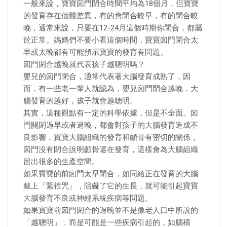
一般來說，寶寶囟門閉合時間平均為18個月，但寶寶
的發育存在個體差異，有的會閉合較早，有的閉合較
晚，通常來說，只要在12-24月這個時期你閉合，都屬
於正常。媽媽們不要小看這個時間，寶寶囟門閉合太
早或太晚都有可能預示寶寶的發育有問題。
囟門閉合越晚就代表孩子越聰明嗎？
嬰兒的囟門閉合，通常代表著大腦發育成熟了，因
而，有一些老一輩人就認為，嬰兒囟門閉合越晚，大
腦發育的越好，孩子就會越聰明。
其實，這種觀點有一定的科學依據，但是不全面。囟
門關閉過早或者過晚，都會對孩子的大腦發育造成不
良影響，寶寶大腦組織的發育和顱骨有密切的關係，
囟門沒有閉合說明顱骨還在發育，這樣會為大腦組織
留出很多的生產空間。
如果寶寶的前囟門太早閉合，如同給正在發育的大腦
戴上「緊箍咒」，阻礙了它的生長，就可能引起寶寶
大腦發育不良或神經系統疾病等問題。
如果寶寶前囟門閉合的過晚並不是像老人口中所說的
「越聰明」，而是可能是一些疾病引起的，如腦積