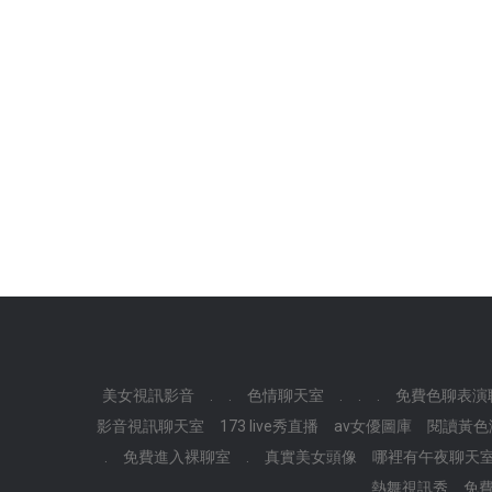
美女視訊影音
.
.
色情聊天室
.
.
.
免費色聊表演
影音視訊聊天室
173 live秀直播
av女優圖庫
閱讀黃色
.
免費進入裸聊室
.
真實美女頭像
哪裡有午夜聊天
.
.
熱舞視訊秀
免