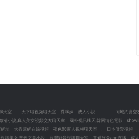
聊天室
.
天下聊視頻聊天室
裸聊妹
成人小說
.
.
.
同城約會交
激清小說,真人美女視頻交友聊天室
國外視訊聊天,韓國情色電影
show
室網址
大香蕉網在線視頻
夜色88百人視頻聊天室
.
日本做愛視頻
費視訊美女,黃色文章小說
台灣影音視訊聊天室
真愛旅舍app直播
成人