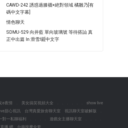
CAWD-242 誘惑過膝襪×絶對領域 橘雛乃[有
碼中文字幕]
情色聊天
SDMU-529 向井藍 單向玻璃號 等待搭訕 真
正中出篇 In 滑雪場[中文字
友e夜情
.
美女搞笑視頻大全
.
.
.
.
.
.
show live
live甜心視訊
台灣真愛旅舍聊天室
視訊聊天室破解版
.
一對一私聊福利
.
.
.
.
遊戲女主播聊天室
.
.
.
.
直播 網
台南按摩全套