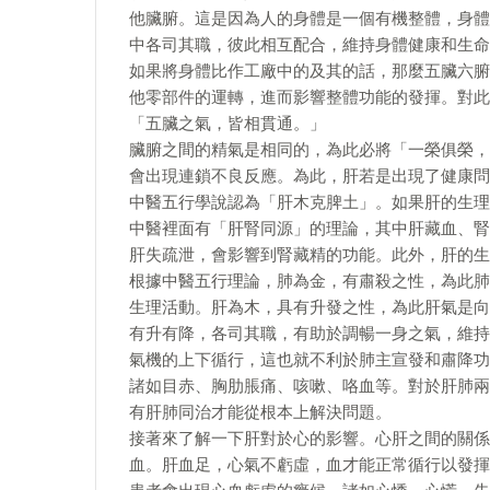
他臟腑。這是因為人的身體是一個有機整體，身體
中各司其職，彼此相互配合，維持身體健康和生命
如果將身體比作工廠中的及其的話，那麼五臟六腑
他零部件的運轉，進而影響整體功能的發揮。對此
「五臟之氣，皆相貫通。」
臟腑之間的精氣是相同的，為此必將「一榮俱榮，
會出現連鎖不良反應。為此，肝若是出現了健康問
中醫五行學說認為「肝木克脾土」。如果肝的生理
中醫裡面有「肝腎同源」的理論，其中肝藏血、腎
肝失疏泄，會影響到腎藏精的功能。此外，肝的生
根據中醫五行理論，肺為金，有肅殺之性，為此肺
生理活動。肝為木，具有升發之性，為此肝氣是向
有升有降，各司其職，有助於調暢一身之氣，維持
氣機的上下循行，這也就不利於肺主宣發和肅降功
諸如目赤、胸肋脹痛、咳嗽、咯血等。對於肝肺兩
有肝肺同治才能從根本上解決問題。
接著來了解一下肝對於心的影響。心肝之間的關係
血。肝血足，心氣不虧虛，血才能正常循行以發揮