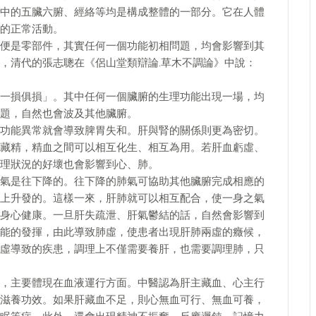
中的五臟六腑、經絡等均是構成整體的一部分。它在人體
的正常活動。
便是零部件，其實任何一個功能初相問題，均會影響到其
，清代的張志聰在《侶山堂類辯論.草木不調論》中說：
一損俱損」。其中任何一個臟腑的生理功能出現一場，均
題，自然也會波及其他臟腑。
功能異常就會導致脾胃失和。肝與腎的關係則更為密切。
藏精，精血之間可以相互化生、相互為用。若肝血虧虛、
理狀況的好壞也會影響到心、肺。
氣是往下降的。往下降的肺氣可協助其他臟腑完成相應的
上升發的。這樣一來，肝肺就可以相互配合，使一身之氣
身心健康。一旦肝失疏泄、肝氣鬱結的話，自然會影響到
能的發揮，由此導致肺虛，使患者出現肝肺兩虛的癥候，
虛導致的疾患，調理上不僅需要養肝，也需要調理肺，只
，主要體現在血液運行方面。中醫認為肝主藏血、心主行
滋養功效。如果肝藏血不足，則心無血可行、無血可養，