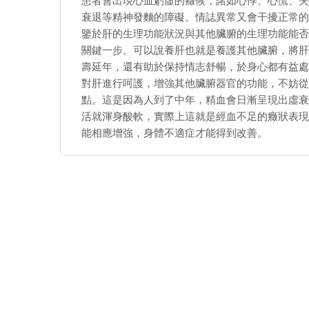
患者會出現心血虧虛的癥候，諸如心悸、心慌、失
衰退等精神發麵的障礙。情誌異常又會干擾正常的
鑒於肝的生理功能狀況與其他臟腑的生理功能能否
關鍵一步。可以說養肝也就是養護其他臟腑，將肝
壽延年，還有助於保持情志舒暢，於身心都有益處
對肝進行呵護，增強其他臟腑器官的功能，不妨從
點。這是因為人到了中年，精血會日漸呈現出虛衰
活就渾身酸軟，實際上這就是經血不足的癥狀表現
能相應增強，身體不適症才能得到改善。