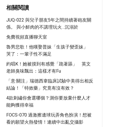
相關閱讀
JUQ-022 與兒子朋友5年之間持續著砲友關
係。 與小鮮肉的不講理玩火…沉溺於
免費視頻直播聊天室
魯男悲歌！他嘆娶普妹「生孩子變歪妹」
哭了：一輩子性不滿足
約唱K！她被摸到有感覺「跪著舔」 英文
老師臭味飄出：這樣才有fu
「意·關注」瑞德西韋臨床試驗中美得出相反
結論！「特效藥」究竟有沒有效？
4款刺繡你會選哪個？測你要放棄什麼人才
能夠獲得幸福
FOCS-070 過激擦邊球玩弄角色扮演！想被
看的願望火熱發情！連續中出亂交攝影