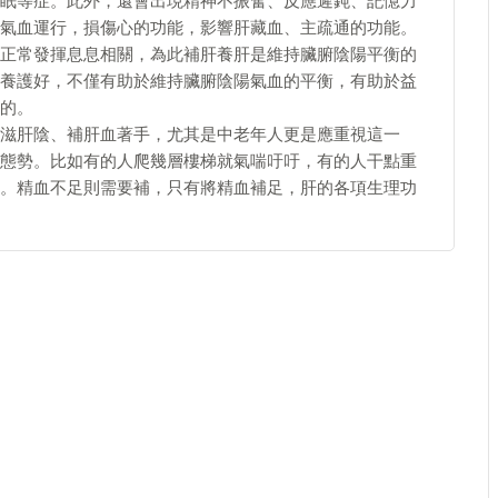
眠等症。此外，還會出現精神不振奮、反應遲鈍、記憶力
氣血運行，損傷心的功能，影響肝藏血、主疏通的功能。
正常發揮息息相關，為此補肝養肝是維持臟腑陰陽平衡的
養護好，不僅有助於維持臟腑陰陽氣血的平衡，有助於益
的。
滋肝陰、補肝血著手，尤其是中老年人更是應重視這一
態勢。比如有的人爬幾層樓梯就氣喘吁吁，有的人干點重
。精血不足則需要補，只有將精血補足，肝的各項生理功