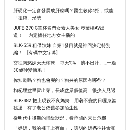
肝硬化一定會發展成肝癌嗎？醫生教你4招，或能
「扭轉」形勢
JUFE-270 G罩杯名門女素人美女 琴葉櫻AV出
道！！ 內定擔任地方女主播的
BLK-559 租借辣妹 自第1發目就是神回決定特別
編！！[有碼中文字幕]
交往肉慾妹天天榨乾 每天%%「擠不出汁」…一過
30歲秒變佛系！
你知道嗎？狗也會哭的？狗哭的原因有哪些？
枸杞埋盆里冒出芽，長成盆景價值高，很少人見過
BLK-482 把上現役不良媽媽！用著不變的日曬身軀
挑逗！有了老公依舊參加陌生性
從明代中後期的階級狀況，看帝國的末日危機
「媽媽，我的褲子上有血」，聰明的媽媽往往會和