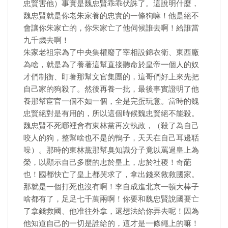
忠賢害他）事實是魏忠賢乖乖伏誅了。這說明什麼，
魏忠賢就是你老朱家養的忠實的一條狗嘛！他是絕不
會讓你朱家亡的，你朱家亡了他伺候誰去啊！給誰當
九千歲去啊！
朱家老祖宗為了中央集權廢了宰相設錦衣衛、東西廠
為啥，就是為了養著這幫直接聽命於皇帝一個人的奴
才們制衡、盯著那幫文官集團的，這哥們好上來先把
自己家的狗殺了。然後再養一批，最後事實證明了他
養那幫宦官一個不如一個，全是完蛋玩意。當時的魏
忠賢絕對是有用的，所以這個時候魏忠賢絕不能殺。
魏忠賢不死哪裡會有東林黨再次執政，（殺了為自己
咬人的狗，整幫啥也不是的鴨子，天天在自己耳邊聒
噪）。那時的東林黨那幫臭知識分子竟以罵過皇上為
榮，以顯示自己多麼的忠於皇上，忠於社稷！奇葩
也！國都快亡了皇上都哭求了，拿出錢來救救國家。
那就是一個打死也沒有啊！李自成進北京一頓大棒子
啥都有了，足足七千萬兩啊！你要和魏忠賢說國要亡
了拿錢救國、他准往外拿，還想法給你弄去呢！因為
他知道自己的一切是誰給的，這才是一條繩上的嘛！