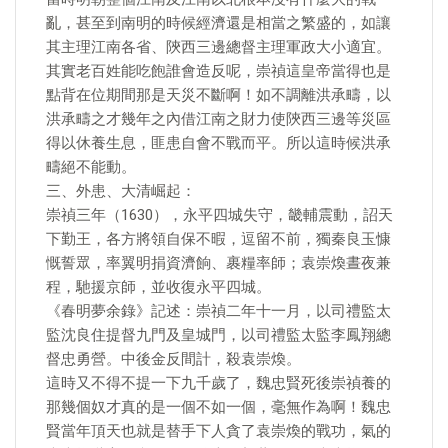
亂，甚至到南明的時候經濟還是相當之繁盛的，如讓
其主理江南各省、陝西三邊總督主理軍政大小適宜。
其實老百姓能吃飽誰會造反呢，崇禎這皇帝當得也是
點背在位期間那是天災不斷啊！如不調離洪承疇，以
洪承疇之才幾年之內借江南之財力使陝西三邊等災區
得以休養生息，匪患自會不戰而平。所以這時候洪承
疇絕不能動。
三、外患、大清崛起：
崇禎三年（1630），永平四城失守，畿輔震動，詔天
下勤王，各方將領自保不暇，逗留不前，獨秦良玉慷
慨誓眾，率翼明捐資濟餉、裹糧率師；袁崇煥晝夜兼
程，馳援京師，並收復永平四城。
《春明夢余錄》記述：崇禎二年十一月，以司禮監太
監沈良住提督九門及皇城門，以司禮監太監李鳳翔總
督忠勇營。中後金反間計，殺袁崇煥。
這時又不得不提一下九千歲了，魏忠賢死後崇禎養的
那幾個奴才真的是一個不如一個，毫無作為啊！魏忠
賢當年頂天也就是替手下人貪了袁崇煥的戰功，氣的