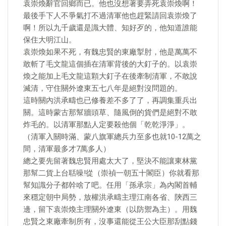
袁崇煥辭官回鄉而已。他也沒想著要弄死袁崇煥啊！
最後手下人不爭氣打不過清軍他也趕緊請回袁崇煥了
啊！所以九千歲還是識大體、知好歹的，他知道誰能
保住大明江山。
袁崇煥如果不死，有魏忠賢的東廠掣肘，他是萬萬不
敢斬了毛文龍這個插在清軍背後的大釘子的。以袁崇
煥之能加上毛文龍這顆大釘子在後牽制清軍，不敢說
滅清，守住關外遼東五七八年是絕對沒問題的。
這時關內洪承疇也已修養差不多了了，再調集重兵出
關。這時蒙古那幫牆頭草、隨風倒的貨們是絕對不敢
炸毛的。以清軍那點人定要殺他個「乾乾淨淨」。
（清軍入關時滿、蒙八旗軍總兵力至多也就10-12萬之
間，清軍最多才7萬多人）
總之要先留著魏忠賢用處太大了，堅決不能讓東林黨
那幫二貨上台聒噪!從（崇禎一朝五十閣臣）你就看那
幫知識分子都幹啥了吧。任用「孫承宗」為內閣首輔
來穩定朝中局勢，放權洪承疇主理江南各省、陝西三
邊，留下袁崇煥主理關外遼東（以防禦為主）。用魏
忠賢之東廠牽制所有，沒事還能從王公大臣那刮點錢