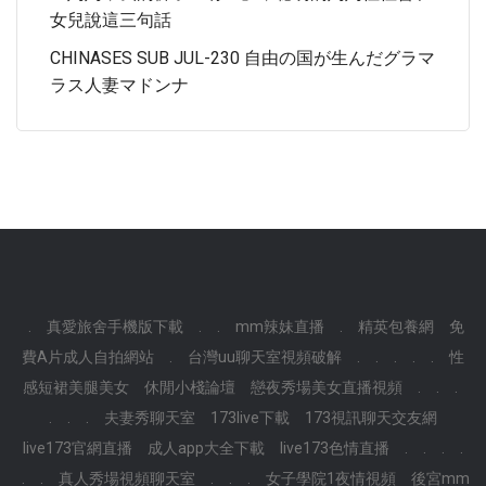
女兒說這三句話
CHINASES SUB JUL-230 自由の国が生んだグラマ
ラス人妻マドンナ
.
真愛旅舍手機版下載
.
.
mm辣妹直播
.
精英包養網
免
費A片成人自拍網站
.
台灣uu聊天室視頻破解
.
.
.
.
.
性
感短裙美腿美女
休閒小棧論壇
戀夜秀場美女直播視頻
.
.
.
.
.
.
夫妻秀聊天室
173live下載
173視訊聊天交友網
live173官網直播
成人app大全下載
live173色情直播
.
.
.
.
.
.
真人秀場視頻聊天室
.
.
.
女子學院1夜情視頻
後宮mm