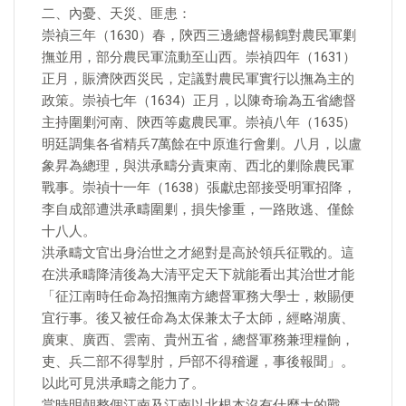
二、內憂、天災、匪患：
崇禎三年（1630）春，陝西三邊總督楊鶴對農民軍剿
撫並用，部分農民軍流動至山西。崇禎四年（1631）
正月，賑濟陝西災民，定議對農民軍實行以撫為主的
政策。崇禎七年（1634）正月，以陳奇瑜為五省總督
主持圍剿河南、陝西等處農民軍。崇禎八年（1635）
明廷調集各省精兵7萬餘在中原進行會剿。八月，以盧
象昇為總理，與洪承疇分責東南、西北的剿除農民軍
戰事。崇禎十一年（1638）張獻忠部接受明軍招降，
李自成部遭洪承疇圍剿，損失慘重，一路敗逃、僅餘
十八人。
洪承疇文官出身治世之才絕對是高於領兵征戰的。這
在洪承疇降清後為大清平定天下就能看出其治世才能
「征江南時任命為招撫南方總督軍務大學士，敕賜便
宜行事。後又被任命為太保兼太子太師，經略湖廣、
廣東、廣西、雲南、貴州五省，總督軍務兼理糧餉，
吏、兵二部不得掣肘，戶部不得稽遲，事後報聞」。
以此可見洪承疇之能力了。
當時明朝整個江南及江南以北根本沒有什麼大的戰