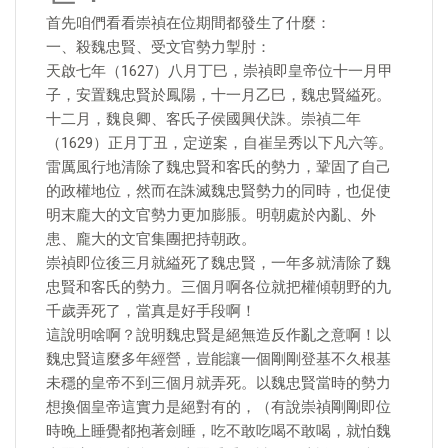
首先咱們看看崇禎在位期間都發生了什麼：
一、殺魏忠賢、受文官勢力掣肘：
天啟七年（1627）八月丁巳，崇禎即皇帝位十一月甲
子，安置魏忠賢於鳳陽，十一月乙巳，魏忠賢縊死。
十二月，魏良卿、客氏子侯國興伏誅。崇禎二年
（1629）正月丁丑，定逆案，自崔呈秀以下凡六等。
雷厲風行地清除了魏忠賢和客氏的勢力，鞏固了自己
的政權地位，然而在誅滅魏忠賢勢力的同時，也促使
明末龐大的文官勢力更加膨脹。明朝處於內亂、外
患、龐大的文官集團把持朝政。
崇禎即位後三月就縊死了魏忠賢，一年多就清除了魏
忠賢和客氏的勢力。三個月啊各位就把權傾朝野的九
千歲弄死了，當真是好手段啊！
這說明啥啊？說明魏忠賢是絕無造反作亂之意啊！以
魏忠賢這麼多年經營，豈能讓一個剛剛登基不久根基
未穩的皇帝不到三個月就弄死。以魏忠賢當時的勢力
想換個皇帝這實力是絕對有的，（有說崇禎剛剛即位
時晚上睡覺都抱著劍睡，吃不敢吃喝不敢喝，就怕魏