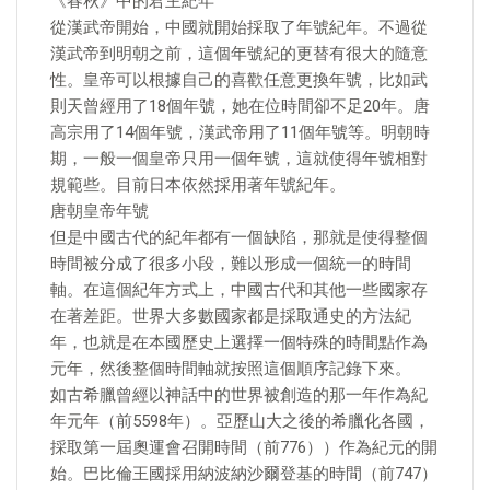
《春秋》中的君主紀年
從漢武帝開始，中國就開始採取了年號紀年。不過從
漢武帝到明朝之前，這個年號紀的更替有很大的隨意
性。皇帝可以根據自己的喜歡任意更換年號，比如武
則天曾經用了18個年號，她在位時間卻不足20年。唐
高宗用了14個年號，漢武帝用了11個年號等。明朝時
期，一般一個皇帝只用一個年號，這就使得年號相對
規範些。目前日本依然採用著年號紀年。
唐朝皇帝年號
但是中國古代的紀年都有一個缺陷，那就是使得整個
時間被分成了很多小段，難以形成一個統一的時間
軸。在這個紀年方式上，中國古代和其他一些國家存
在著差距。世界大多數國家都是採取通史的方法紀
年，也就是在本國歷史上選擇一個特殊的時間點作為
元年，然後整個時間軸就按照這個順序記錄下來。
如古希臘曾經以神話中的世界被創造的那一年作為紀
年元年（前5598年）。亞歷山大之後的希臘化各國，
採取第一屆奧運會召開時間（前776））作為紀元的開
始。巴比倫王國採用納波納沙爾登基的時間（前747）