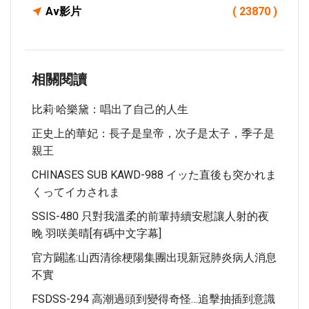
Av影片
( 23870 )
相關閱讀
比莉·哈樂黛：唱出了自己的人生
正史上的華妃：長子是皇帝，次子是太子，季子是
親王
CHINASES SUB KAWD-988 イッた直後も突かれま
くってイカされま
SSIS-480 只對我溫柔的前輩持續安慰讓人射的夜
晚 羽咲美晴[有碼中文字幕]
官方闢謠:山西清徐梗陽集團出現新冠肺炎病人消息
不實
FSDSS-294 高潮過頭到變得奇怪…追擊抽插到意識