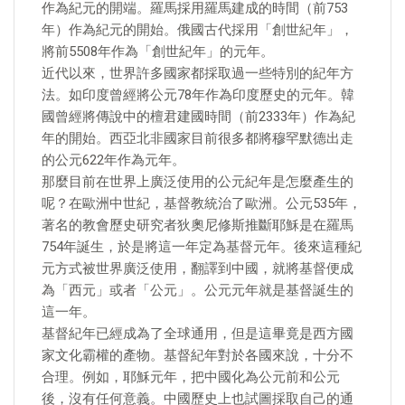
作為紀元的開端。羅馬採用羅馬建成的時間（前753
年）作為紀元的開始。俄國古代採用「創世紀年」，
將前5508年作為「創世紀年」的元年。
近代以來，世界許多國家都採取過一些特別的紀年方
法。如印度曾經將公元78年作為印度歷史的元年。韓
國曾經將傳說中的檀君建國時間（前2333年）作為紀
年的開始。西亞北非國家目前很多都將穆罕默德出走
的公元622年作為元年。
那麼目前在世界上廣泛使用的公元紀年是怎麼產生的
呢？在歐洲中世紀，基督教統治了歐洲。公元535年，
著名的教會歷史研究者狄奧尼修斯推斷耶穌是在羅馬
754年誕生，於是將這一年定為基督元年。後來這種紀
元方式被世界廣泛使用，翻譯到中國，就將基督便成
為「西元」或者「公元」。公元元年就是基督誕生的
這一年。
基督紀年已經成為了全球通用，但是這畢竟是西方國
家文化霸權的產物。基督紀年對於各國來說，十分不
合理。例如，耶穌元年，把中國化為公元前和公元
後，沒有任何意義。中國歷史上也試圖採取自己的通