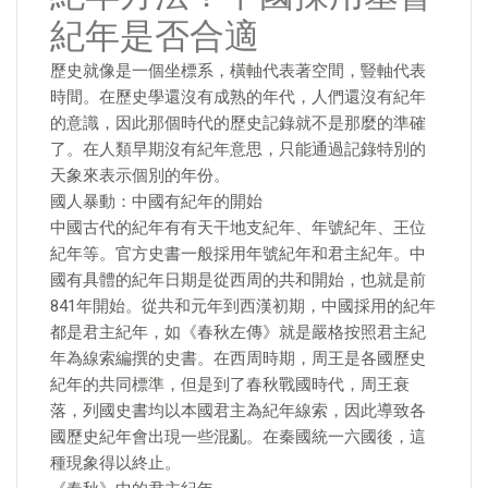
紀年是否合適
歷史就像是一個坐標系，橫軸代表著空間，豎軸代表
時間。在歷史學還沒有成熟的年代，人們還沒有紀年
的意識，因此那個時代的歷史記錄就不是那麼的準確
了。在人類早期沒有紀年意思，只能通過記錄特別的
天象來表示個別的年份。
國人暴動：中國有紀年的開始
中國古代的紀年有有天干地支紀年、年號紀年、王位
紀年等。官方史書一般採用年號紀年和君主紀年。中
國有具體的紀年日期是從西周的共和開始，也就是前
841年開始。從共和元年到西漢初期，中國採用的紀年
都是君主紀年，如《春秋左傳》就是嚴格按照君主紀
年為線索編撰的史書。在西周時期，周王是各國歷史
紀年的共同標準，但是到了春秋戰國時代，周王衰
落，列國史書均以本國君主為紀年線索，因此導致各
國歷史紀年會出現一些混亂。在秦國統一六國後，這
種現象得以終止。