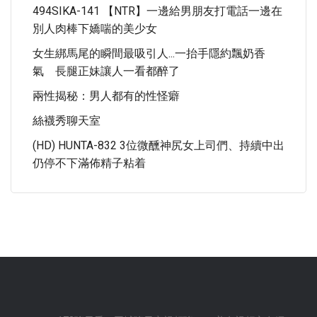
494SIKA-141 【NTR】一邊給男朋友打電話一邊在
別人肉棒下嬌喘的美少女
女生綁馬尾的瞬間最吸引人...一抬手隱約飄奶香
氣 長腿正妹讓人一看都醉了
兩性揭秘：男人都有的性怪癖
絲襪秀聊天室
(HD) HUNTA-832 3位微醺神尻女上司們、持續中出
仍停不下滿佈精子粘着