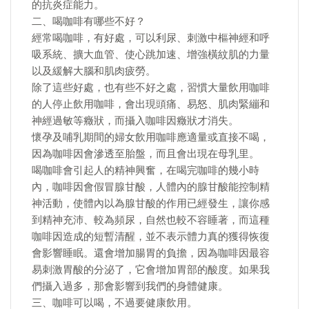
的抗炎症能力。
二、喝咖啡有哪些不好？
經常喝咖啡，有好處，可以利尿、刺激中樞神經和呼
吸系統、擴大血管、使心跳加速、增強橫紋肌的力量
以及緩解大腦和肌肉疲勞。
除了這些好處，也有些不好之處，習慣大量飲用咖啡
的人停止飲用咖啡，會出現頭痛、易怒、肌肉緊繃和
神經過敏等癥狀，而攝入咖啡因癥狀才消失。
懷孕及哺乳期間的婦女飲用咖啡應適量或直接不喝，
因為咖啡因會滲透至胎盤，而且會出現在母乳里。
喝咖啡會引起人的精神興奮，在喝完咖啡的幾小時
內，咖啡因會假冒腺甘酸，人體內的腺甘酸能控制精
神活動，使體內以為腺甘酸的作用已經發生，讓你感
到精神充沛、較為頻尿，自然也較不容睡著，而這種
咖啡因造成的短暫清醒，並不表示體力真的獲得恢復
會影響睡眠。還會增加腸胃的負擔，因為咖啡因最容
易刺激胃酸的分泌了，它會增加胃部的酸度。如果我
們攝入過多，那會影響到我們的身體健康。
三、咖啡可以喝，不過要健康飲用。