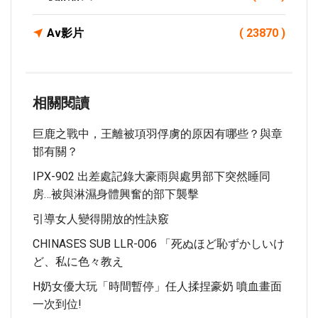
Av影片
( 23870 )
相關閱讀
巨鹿之戰中，王離被項羽俘虜的原因有哪些？與章
邯有關？
IPX-902 出差處記錄大豪雨與處男部下突然睡同
房…被與淋濕身體興奮的部下襲擊
引導女人變得開放的性訣竅
CHINASES SUB LLR-006 「死ぬほど恥ずかしいけ
ど、私に色々教え
H奶女優大玩「時間暫停」任人揉捏豪奶 噴血畫面
一次到位!