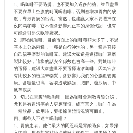
1、喝咖啡不要過燙，也不要加入過多的糖。並且盡量
不要在早上空腹的時間喝咖啡，否則會增加胃內的酸
度，導致胃病的出現。當然，也建議大家不要選擇在
夜間喝咖啡，它不僅會影響到正常的身體代謝，也有
可能會引起失眠等癥狀。
2、請喝純咖啡。目前市面上的咖啡種類太多了，不過
基本上分為兩種，一種是自行沖泡的，另一種是直接
自己親手磨製的咖啡豆。建議大家還是選擇咖啡豆磨
製比較好，這樣的話安全係數也會高一些。對於咖啡
的選擇，建議大家盡量不要選擇速溶咖啡，因為它含
有比較多的植脂末物質，會影響到我們的心腦血管健
康。含糖量也高，容易造成齲齒、肥胖、糖尿病、中
風等疾病。
3、切忌在空腹時喝咖啡。因為咖啡會刺激胃酸分泌，
尤其是有胃潰瘍的人更應謹慎。總而言之，咖啡作為
一種飲品，飲用時，要根據個體情況適可而止。
四、哪些人不適宜喝咖啡？
1、胃病患者。他們最大的問題就是胃酸過多，如果攝
入咖啡，那會對胃粘膜造成極大的傷害。如果攝入的