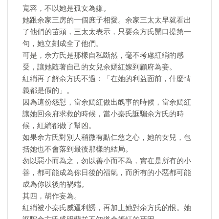
寬容，不以她是孤女為嫌。
她跟余家三房的一個庶子相愛。余家三太太早就看出
了他們的苗頭，三太太表示，只要余方氏開口提第一
句，她立刻成全了他們。
可是，余方氏是那樣自私斷然，毫不考慮紅綃的感
受，讓她隨著自己的女兒余嫣紅嫁到顧府為妾。
紅綃再了解余方氏不過：「在她的利益面前，什麼情
義都是假的」。
因為這份怨懟，當余嫣紅做出醜事的時候，當余嫣紅
讓她回余府求救的時候，當小秦氏誆騙余方氏的時
候，紅綃都做了幫凶。
如果余方氏對別人稍微有點仁慈之心，她的女兒，包
括她也不會落到最後那樣的結局。
勿以惡小而為之，勿以善小而不為，實在是所有的小
善，都可能成為你日後的福氣，而所有的小惡都可能
成為你以後的禍端。
其四，胡作妄為。
紅綃被小秦氏威逼利誘，再加上她對余方氏的恨。她