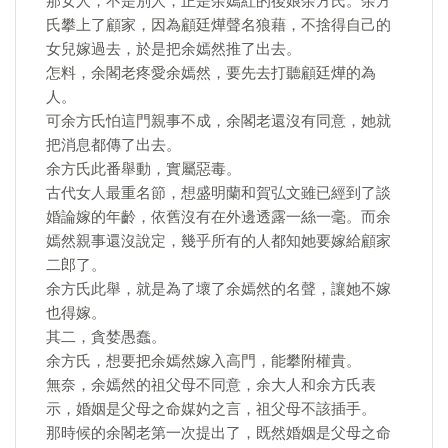
那女人，不是別人，正是余嫣紅的後娘余方氏。余方
氏攀上了顧家，因為顧廷燁聲名狼藉，不捨得自己的
女兒嫁過去，於是把余嫣然推了出去。
怎料，余閣老疼愛余嫣然，要先去打聽顧廷燁的為
人。
可余方氏怕這門親事不成，余閣老還沒有同意，她就
把消息都傳了出去。
余方氏此番舉動，實屬惡毒。
古代女人最重名節，想盛明蘭和賀弘文雖已經到了談
婚論嫁的年齡，依舊沒有在外邊透露一絲一毫。而余
嫣然親事還沒說定，幾乎所有的人都知她要嫁給顧家
二郎了。
余方氏此舉，就是為了壞了余嫣然的名聲，讓她不嫁
也得嫁。
其二，貪婪愚蠢。
余方氏，想要把余嫣然嫁入高門，能攀附權貴。
無奈，余嫣然的祖父母不同意，余大人和余方氏表
示，婚姻是父母之命媒妁之言，祖父母不該插手。
那時候的余閣老第一次提出了，既然婚姻是父母之命