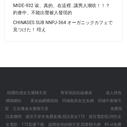
MIDE-932 诶、真的、在這裡…讓男人潮吹！！？
約會中、不能出聲被人發現的
CHINASES SUB NNPJ-364 オーガニックカフェで
見つけた！ 咥え
韓國性感女主播聊天室
.
.
青草視頻在線播放
.
.
成人情色
裸聊網站
.
美女絲網襪視頻
同城炮床友交友網
同城午夜聊天
室
正在播放夫妻聊天室
.
.
.
.
.
.
.
.
.
.
.
.
免費視
訊直播間
後宮不穿衣免費直播,視訊美女173
後宮電影院,同性女
女電影
173直播下載
超開放視頻聊天室,我要聊天網
85 st免費