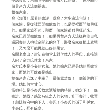
寧缺毋濫，余閣老寧願不要余方氏的孩子，也不願再
留著余方氏這個禍害。
根在家室。
寫《知否》原著的書評，我寫了太多遍這句話了：一
個家族，是從裡面開始敗落的，也是從裡面開始興旺
的。如果家族不睦，那麼一個家族很難興旺起來。
余家已經開始敗落了，如果再留余方氏這樣糊塗自私
還惡毒的人挑唆余閣老的兒子，那麼余家從根上就壞
了，又怎麼可能再結出好的果實。
余閣老拿出了當初在朝堂上對付敵人的手段，直接讓
人綁了余方氏休出了余家。
余方氏本是小妾的女兒。她的娘家已經是她的哥嫂管
家，而她的哥嫂都是嫡出。
她在余家安逸了半輩子，最後竟然落了一個被休的下
場。她如何肯甘心。
當她得知是小秦氏故意誆騙她的時候，她定下了一條
毒計。她找了感染時疫之人的衣物，刮下毒汁，收買
了顧廷煒府中的下人，害死了小秦氏的孫子和孫女。
小秦氏，死有餘辜。