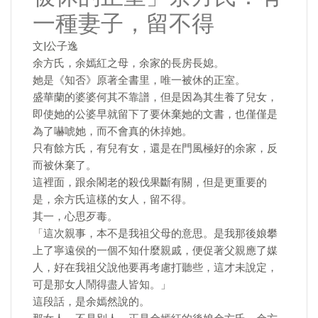
一種妻子，留不得
文|公子逸
余方氏，余嫣紅之母，余家的長房長媳。
她是《知否》原著全書里，唯一被休的正室。
盛華蘭的婆婆何其不靠譜，但是因為其生養了兒女，
即使她的公婆早就留下了要休棄她的文書，也僅僅是
為了嚇唬她，而不會真的休掉她。
只有餘方氏，有兒有女，還是在門風極好的余家，反
而被休棄了。
這裡面，跟余閣老的殺伐果斷有關，但是更重要的
是，余方氏這樣的女人，留不得。
其一，心思歹毒。
「這次親事，本不是我祖父母的意思。是我那後娘攀
上了寧遠侯的一個不知什麼親戚，便促著父親應了媒
人，好在我祖父說他要再考慮打聽些，這才未說定，
可是那女人鬧得盡人皆知。」
這段話，是余嫣然說的。