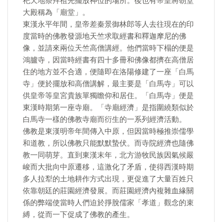
祀天地祭拜祖先擺放神位的場所。後也有帝皇將朝堂
大殿稱為「廟堂」。
東漢永平年間，皇帝差秦景御林郎等人去往現在的印
度當時的佛教發源地天竺求取經書和釋迦摩尼的佛
像，並請來兩位天竺高僧講經。他們當時下榻的便是
鴻臚寺，因當時經書有四十多冊和佛像都擠在高僧居
住的地方並不合適，便隨即在洛陽修建了一座「白馬
寺」便於擺放和高僧講解，最主要是「白馬寺」可以
供皇帝等皇宮貴族單獨瞻仰和居住。「白馬寺」便是
東漢時期第一座寺廟。「寺廟經濟」是指圍繞類似於
白馬寺一樣的佛教寺廟而衍生的一系列經濟活動。
佛教是東漢明帝年間傳入中原，但因當時極推崇儒學
和道教，所以佛教只能默默蟄伏。而寺院經濟也隨佛
教一同萌芽。直到東漢末年，北方游牧民族因氣候嚴
峻而大批向中原遷移，這激化了矛盾，使得西漢時期
多人拉犁的土地耕作方式出現，更促進了大量百姓只
依靠朝廷的莊園經濟發展。而莊園經濟內複雜血緣關
係的弊端使當時人們迫於掙脫儒家「孝道」觀念的束
縛，從而一下促成了佛教的產生。