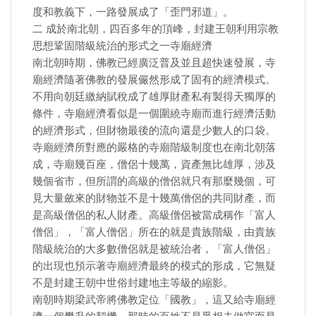
度和教義下，一路發展成了「歪門邪道」。
二 成於南北朝，四百多年的頂峰，封建王朝利用宗教
思想鞏固階級統治的形式之一寺廟經濟
南北朝時期，佛教已經廣泛普及並且超快速發展，寺
廟經濟隨著佛教的發展儼然形成了固有的經濟模式。
不用向朝廷繳納賦稅成了雄厚財產私有製得天獨厚的
條件，寺廟經濟看似是一個圍繞寺廟而進行經濟活動
的經濟形式，但財物最後的流向還是少數人的口袋。
寺廟經濟所對應的嚴格的寺廟階級制度也在南北朝落
成，寺廟幾百座，僧侶十幾萬，資產無比雄厚，涉及
幾個省市，但所謂的高級的僧侶就只有那麼幾個，可
見大量斂來的財物並不是十幾萬僧侶的共同財產，而
是高級僧侶的私人財產。高級僧侶被當成稱作「富人
僧侶」，「富人僧侶」所在的就是貴族階級，由貴族
階級統治的大多數僧侶就是被統治者，「富人僧侶」
的出現也預示著寺廟經濟最終的模式的形成，它無疑
不是封建王朝中世俗封建地主等級的縮影。
南朝時期梁武帝將佛教定位「國教」，這又給寺廟經