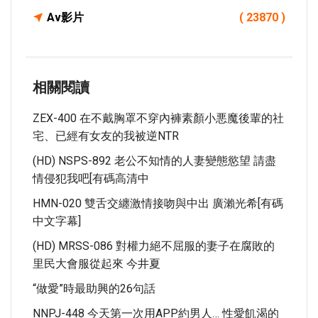
Av影片
( 23870 )
相關閱讀
ZEX-400 在不戴胸罩不穿內褲素顏小悪魔後輩的社
宅、已經有女友的我被逆NTR
(HD) NSPS-892 老公不知情的人妻變態慾望 請盡
情侵犯我吧[有碼高清中
HMN-020 雙舌交纏激情接吻與中出 廣瀨光希[有碼
中文字幕]
(HD) MRSS-086 對權力絕不屈服的妻子在腐敗的
里民大會服從起來 今井夏
“做愛”時最助興的26句話
NNPJ-448 今天第一次用APP約男人… 性愛飢渴的