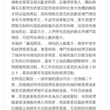
佛教在東晉這個大亂世時期，以像濟世救人，團結救
國等主觀理念的號召從而使得當時社會大危機的解除
才得以猛然興起。因前期觀念號召的貢獻使佛門僧侶
享有不用尊敬帝王，不必拜別孝敬父母，更不用遵守
禮製法制和向朝廷納稅服兵役等等特權，這使得寺廟
拔地而起，霖霖力力，人們爭先恐後的都去拜佛門當
僧侶，可想而知僧侶人數的龐大。
寺廟的「遍地開花」，僧侶的人數龐大，無形中使寺
院經濟發展迅速。東晉時期，佛門寺廟的經濟活動除
了維持寺內僧侶的衣穿用度，吃喝和進行宗教活動等
正常的日常開銷外，還有了土地田圃的開墾耕作，與
商開展商業活動，手工作坊的設立甚至於為百姓卜卦
占卜，看病抓藥等等謀私利的經濟活動。
史料曾記載說；一個寺廟的護法可以一次借錢二十
萬，這種種說明寺院經濟從最初的布施到後發展成多
種形式實體經濟都不是為傳經道義，平民百姓做善
事，而是披著善意的外衣為自己斂財聚財。寺院經濟
隨著東漢佛教的傳入而萌芽，再因東晉莊園經濟而產
出後因土地耕作方式的改變而發展，它依附於封建制