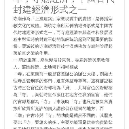
封建經濟形式之一
寺廟作為「上層建築」宗教現實中的實體，是傳播宗
教文化的載體。圍繞寺廟所延伸的經濟形式是中國古
代封建經濟形式之一，而寺廟經濟在其產生和發展過
程中對當時的封建王朝的階級統治起到至關重要的影
響，覆滅後的寺廟經濟對後世漢傳佛教寺廟的管理起
著前車之鑒的作用。
一 萌於東漢，產生髮展於東晉，寺廟經濟與宗教傳
入、莊園經濟、土地耕作相輔相成
「寺」在東漢前一般是官差辦公的辦公大樓，例如大
理寺是管刑事的部門，還有鴻臚寺等等。還有據記載
古時三公官位的府邸稱為「府」，九卿官位的府邸稱
為「寺」，秦朝時皇帝派往在地方任職的宦官，他們
的官邸都稱為「寺」，東漢時「寺」也只是被皇宮貴
族所欣賞所允許的僧人講佛儲存經書的地方。而
「廟」在古時與「寺」的功能是截然不同的。其歷史
要比「寺」要悠久的多，主要功能還是供皇宮貴族祭