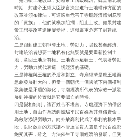
一是阻礙土地改革，妨礙帝王階級統治。魏晉南北朝
時期，封建帝王經大臣諫言決定進行土地耕作方面的
改革並頒布律法，可這嚴重危害了寺廟經濟體制庇護
的「貴族」，他們就橫加阻攔，阻止土改。如果封建
帝王想要改革還屢屢受挫，這就嚴重危害了封建統
治。
二是跟封建王朝爭奪土地，勞動力，賦稅甚至經濟。
封建統治者想要土地私有化無疑就是要重新控制土
地，拿回土地所有權。土地表示這疆土，代表著勞動
力，勞動力就代表這一切經濟的基礎。
三是神權與王權的矛盾和對立。寺廟經濟是應王權而
急劇發展壯大的，但當一個朝代一個國號下兩個權利
聚集便是矛盾的激化，寺廟經濟所代表的宗教一派發
展到神權的位置就是它要滅亡的時候。
四是變相剝削，讓百姓苦不堪言。寺廟經濟下的僧侶
用土地，自由作為誘餌慌騙平民百姓為其無償賣命，
為斂財添設勞動力。向外放高利貸成了牟利的根本手
段，以財斂財的方式讓不管達官貴人還是平民百姓都
飽受其害，雖之一方法催生了寺廟經濟的發展，但受