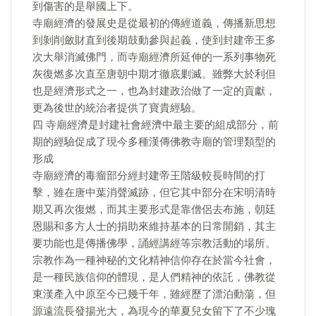
到傷害的是舉國上下。
寺廟經濟的發展史是從最初的傳經道義，傳播新思想
到剝削斂財直到後期鼓動參與起義，使到封建帝王多
次大舉消滅佛門，而寺廟經濟所延伸的一系列事物死
灰復燃多次直至唐朝中期才徹底剿滅。雖弊大於利但
也是經濟形式之一，也為封建政治做了一定的貢獻，
更為後世的統治者提供了寶貴經驗。
四 寺廟經濟是封建社會經濟中最主要的組成部分，前
期的經驗促成了現今多種漢傳佛教寺廟的管理類型的
形成
寺廟經濟的毒瘤部分經封建帝王階級較長時間的打
擊，雖在唐中葉消聲滅跡，但它其中部分在宋明清時
期又再次復燃，而其主要形式是靠僧侶去布施，朝廷
恩賜和多方人士的捐助來維持基本的日常開銷，其主
要功能也是傳播佛學，誦經講經等宗教活動的場所。
宗教作為一種神秘的文化精神信仰存在於當今社會，
是一種民族信仰的體現，是人們精神的依託，佛教從
東漢產入中原至今已幾千年，雖經歷了漂泊動蕩，但
源遠流長發揚光大，為現今的華夏兒女留下了不少瑰