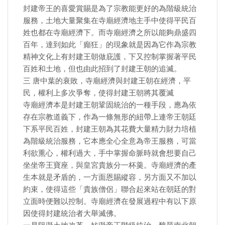
封建帝王的喜愛賞賜是為了宗教能更好的為階級統治
服務，土地大量聚集在寺廟經濟地主手中使得平民百
姓也都在寺廟經濟下。而寺廟經濟之所以能夠鼎盛四
百年，達到如此「癲狂」的現象就是因為它作為宗教
精神文化上有封建王朝做庇護，下又控制掌握著平民
百姓和土地，但也由此招到了封建王朝的追滅。
三 唐中葉的衰敗，寺廟經濟與封建王朝在經濟，平
民，權利上多次爭奪，使得封建王朝將其覆滅
寺廟經濟本是封建王朝鞏固統治的一種手段，應為依
存在宗教道義下，作為一條無形的紐帶上連帝王朝廷
下系平民百姓，封建王朝為其花費大量精力財力培植
為階級統治服務，它本應全心全意為帝王服務，可當
利欲熏心，權利過大，手中掌握命脈時就會想要自己
坐坐帝王寶座，與皇宮貴族分一杯羹。寺廟經濟的產
生本就是矛盾的，一方面恩賜縱容，另方面又不加以
約束，使得這些「貴族僧侶」聯合起來站在朝廷的對
立面時便難以控制。寺廟經濟在發展過程中有以下原
因使得封建統治者大舉滅佛。