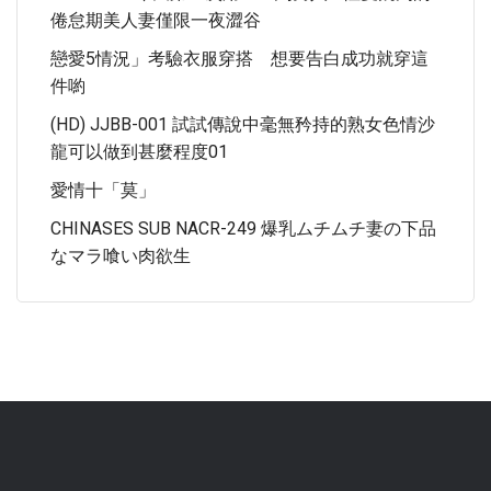
倦怠期美人妻僅限一夜澀谷
戀愛5情況」考驗衣服穿搭 想要告白成功就穿這
件喲
(HD) JJBB-001 試試傳說中毫無矜持的熟女色情沙
龍可以做到甚麼程度01
愛情十「莫」
CHINASES SUB NACR-249 爆乳ムチムチ妻の下品
なマラ喰い肉欲生