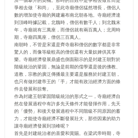
濟一個攀升的契機。那時的百姓不是爭相去做官而是
爭相去做「和尚」，至此寺廟僧侶猛然增長，僧侶人
數的增加使寺廟的興建遍布南北朝各地。寺廟經濟達
到頂峰時據記載，北魏時，僧侶有數千人；到北魏末
年，寺廟就有三萬座，而僧侶就有兩百萬人；北周時
期，寺廟四萬座，僧侶三百萬人。
南朝時，不管是宋還是齊寺廟和僧侶的數字都是非常
驚人的，而像等級較高的僧侶還有大量奴婢供其享
樂。寺廟經濟發展鼎盛也側面顯示的是封建王朝對於
階級統治的鞏固，無論是前期的儒學還是後的佛教、
道教，宗教的廣泛傳播最主要還是服務於封建王朝，
也只有做封建帝王的「手」才能有政治經濟方面的條
件去發展和掠奪。
作為封建王朝鞏固階級統治的形式之一，寺廟經濟自
然在發展過程中有許多先天條件才能發揮作用，先天
的「優勢」和後天發展過程中不同階級不同原因的蓄
力，才能使寺廟經濟不斷發展壯大，那些因素的助力
讓寺廟經濟發展到頂峰呢？
首先是封建統治者的喜愛和賞賜。在梁武帝時期，寺