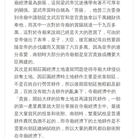
廟經濟最為膨脹，這與梁武帝沉迷佛學有著不可厚非
的關係。梁武帝當時自稱為「菩薩」，他曾三次委身
到寺廟中讓朝廷文武百官和皇宮貴族拿以千萬錢財供
奉他，而其中一次對於寺廟的賞賜就達一千九百多
萬，這對於寺廟來說就已經是天大的恩賞了，可由於
皇帝做出了表率，皇子，大臣，後宮嬪妃等自然要跟
隨皇帝的步伐繼而又賞賜了六百多萬。因為皇帝的過
分喜愛，南朝時大部分的寺廟都是皇宮貴族或機要大
臣興建的。
其次是前期莊園經濟土地遺留問題使得寺廟大肆侵佔
掠奪土地。因莊園經濟時土地耕作主要是依靠朝廷，
不是百姓自行勞苦耕作，所以後期當朝廷無暇顧及顧
及，百姓沒有能力去耕作的亂象下，寺廟經濟中的
「貴族」開始大肆的掠奪土地並再讓貧民耕作，一朝
的第一產業農業就大部分掌握在寺廟經濟主中。最後
是大量貧民的投靠和依附。南朝時，繁重賦稅是普通
耕作農民負擔不起的，而寺廟經濟下的土地耕作是不
需要向朝廷繳納賦稅的，所以大量的農民都自願依附
在寺廟經濟下。