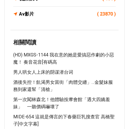
Av影片
( 23870 )
相關閱讀
(HD) MXGS-1144 我在意的她是愛搞惡作劇的小惡
魔！ 奏音花音[有碼高
男人哄女人上床的阴谋潜台词
酒後失控！飢渴男女當街「肉體交纏」…金髮妹服
務到家還幫「清槍」
第一次闖林森北！他體驗按摩會館「遇大四嬌羞
妹」 一聽價碼嚇壞了
MIDE-654 這就是傳言的下春藥巨乳搜查官 高橋聖
子[中文字幕]