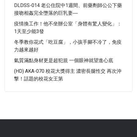
DLDSS-014 老公住院中1週間、前藥劑師公公下藥
接吻相姦完全墮落的巨乳妻―
疫情換工作！他不坐辦公室「身體有驚人變化」：
1天至少能3發
冬季教你花式「吃豆腐」，小孩手腳不冷了，免疫
力越來越好
氣質滿點身材更是超犯規 一個眼神就望進心底
(HD) AKA-070 校花大獎得主 濃密長腿性交 再次沖
撃！話題的校花女王第