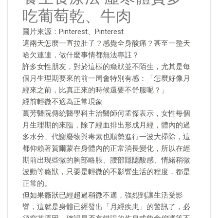
吃葡萄乾、牛肉
圖片來源：Pinterest、Pinterest
這兩天怎麼一直拉肚子？感覺全身酸痛？甚至一整天
哈欠連連，做什麼事情都無法專註？
許多女性朋友，對於這樣的癥狀並不陌生，尤其是每
個月生理期要來的前一周會特別有感：「怎麼好像月
經來之前，比真正來的時候還要不舒服呢？」
經前輕微不適為正常現象
萬芳醫院傳統醫學科主治醫師何孟傑表示，女性每個
月生理期的來臨，除了經血排出形成月經，體內的過
多水分、代謝廢物與毒素也順勢進行一波大掃除，這
都仰賴著賀爾蒙在身體內的正常消長變化，所以在經
期前出現些微的胸部略脹、腰部隱隱酸感、情緒稍微
波動等癥狀，只要是輕微的不影響生活的程度，都是
正常的。
但如果癥狀已經超過稍微不適，強烈到讓生活受影
響，這就是身體已經發出「月經疾患」的警訊了，必