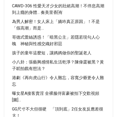
CAWD-306 性愛天才少女的壯絕高潮！不停息高潮
到上癮的身體… 奏美里香[有
為男人解密！女人床上「嬌吟真正原因」！不是
「假高潮」而是…
哥德式蕾絲誘惑！「暗黑公主」若隱若現勾人心
魄 神秘與性感交織好邪惡
孩子的童年這麼短，讓媽媽做你的聖誕老人
小八卦：張藝興感情私生活乾淨？陳偉霆被黑？黃
子韜拍戲有想法？
港劇《再向虎山行》令人難忘，容寬少爺更令人難
忘
曝女星A接客賣淫 全裸服侍富豪被拍下交歡視頻
[圖]…
GG尺寸不大但很硬 「頂到底」2任女友反應差很
大！