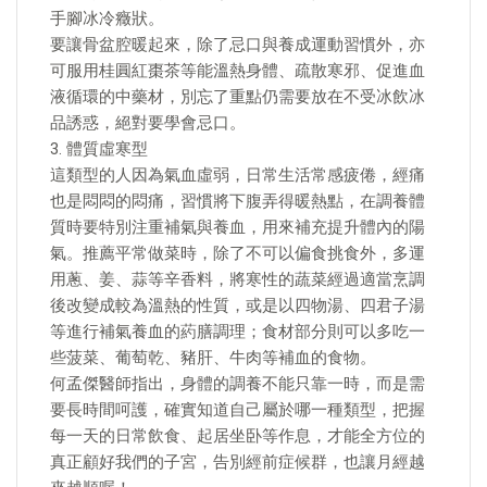
手腳冰冷癥狀。
要讓骨盆腔暖起來，除了忌口與養成運動習慣外，亦
可服用桂圓紅棗茶等能溫熱身體、疏散寒邪、促進血
液循環的中藥材，別忘了重點仍需要放在不受冰飲冰
品誘惑，絕對要學會忌口。
3. 體質虛寒型
這類型的人因為氣血虛弱，日常生活常感疲倦，經痛
也是悶悶的悶痛，習慣將下腹弄得暖熱點，在調養體
質時要特別注重補氣與養血，用來補充提升體內的陽
氣。推薦平常做菜時，除了不可以偏食挑食外，多運
用蔥、姜、蒜等辛香料，將寒性的蔬菜經過適當烹調
後改變成較為溫熱的性質，或是以四物湯、四君子湯
等進行補氣養血的葯膳調理；食材部分則可以多吃一
些菠菜、葡萄乾、豬肝、牛肉等補血的食物。
何孟傑醫師指出，身體的調養不能只靠一時，而是需
要長時間呵護，確實知道自己屬於哪一種類型，把握
每一天的日常飲食、起居坐卧等作息，才能全方位的
真正顧好我們的子宮，告別經前症候群，也讓月經越