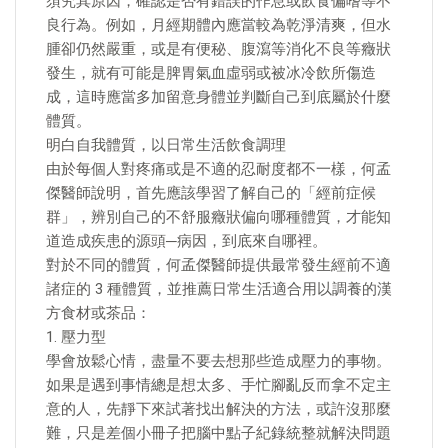
須究其原因，確認是否有錯誤的作息或飲食偏嗜等不
良行為。例如，月經期體內應當較為乾淨清爽，但水
腫卻仍然嚴重，或是有便秘、腹瀉等消化不良等癥狀
發生，就有可能是脾胃氣血虛弱或被冰冷飲所傷造
成，這時應當多加留意身體並判斷自己到底屬於什麼
體質。
明白自我體質，以日常生活飲食調理
由於每個人對疼痛或是不適的忍耐度都不一樣，何孟
傑醫師說明，首先應該學習了解自己的「經前症候
群」，辨別自己的不舒服癥狀偏向哪種體質，才能知
道造成疾患的源頭─病因，到底來自哪裡。
對於不同的體質，何孟傑醫師提供最常發生經前不適
諸症的 3 種體質，並推薦日常生活適合用以調養的漢
方食材或茶品：
1. 壓力型
學會放鬆心情，盡量不要去想那些造成壓力的事物。
如果是遇到事情總是想太多、手忙腳亂反而拿不定主
意的人，先靜下來試著找出解決的方法，或許沒那麼
難，只是差個小冊子把腦中點子紀錄統整就解決問題