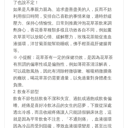
了也說不定！
如果是凡事親力親為、追求盡善盡美的人，反而不妨
利用假日時間，安排自己喜歡的事情來做，適時舒緩
壓力、保持心情愉悅。日常則推薦沖泡花草茶飲來調
劑身心，香花香草種類多樣且功效各自不同，例如薰
衣草茶可以放鬆心情、緩解壓力，玫瑰花茶能促進血
液循環，洋甘菊茶能幫助睡眠，佛手柑茶疏肝健腸胃
等。
※ 小提醒：花草茶有一定的保健功效，是因為花草茶
有所謂的偏寒性或是偏熱性，例如薄荷茶清涼解表，
可以疏散風熱，因此有消除輕微咳嗽、喉嚨稍微腫痛
的癥狀，喝花草茶仍需要適量，以免過量對身體產生
負擔。
2. 飲食不節型
飲食不節包括飲食不潔和失宜、過飢或過飽或飲食偏
嗜。經痛是喜好冷飲冰品的女生的惡夢，下腹從深處
透出冷感，而且收縮疼痛讓人只能請假躺床休息，這
就是因為平常飲食不注意，「不通則痛」，血液循環
因為冷品而受到阻礙，導致血液循環變差，甚至出現