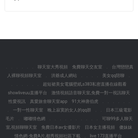
.
.
.
.
.
.
聊天室大秀視頻
免費聊天交友室
.
台灣戀戀真
人裸聊視頻聊天室
.
洪爺成人網站
.
.
.
.
美女qq陪聊
.
.
.
.
.
.
.
超短裙美女電腦壁紙,s383私密直播在線觀看
showliveuu直播平台
激情視頻語音聊天室,免費一對一視訊聊天
性愛視訊
真愛旅舍聊天室app
91大神唐伯虎
.
.
.
.
.
.
.
一對一性聊天室
晚上寂寞的女人的qq群
.
.
日本三級電影
毛片
.
嘟嘟情色網
.
.
.
.
.
.
.
.
.
.
可聊99多人聊天
室,視頻聊聊天室
免費日本av女優影片
日本女主播視頻
傻妹妹
情色網-免費A片,都秀視頻社區下載
.
live 173直播平台