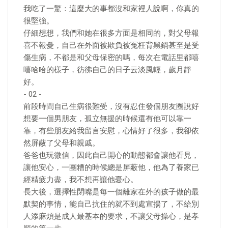
我吃了一驚：這麼大的事都沒和家裡人說啊，你真的
很堅強。
仔細想想，我們和她在很多方面是相同的，對父母報
喜不報憂，自己在外面被欺負被冤枉背黑鍋甚至是受
傷生病，不都是和父母保密的嗎，每次在電話里都嘻
嘻哈哈的樣子，彷彿自己的日子云淡風輕，歲月靜
好。
- 02 -
前段時間自己生病很難受，沒有忍住發個朋友圈說好
想要一個男朋友，孤立無援的時候還有他可以靠一
靠，有些朋友給我留言安慰，心情好了很多，我卻依
然屏蔽了父母和親戚。
爸爸也玩微信，因此自己開心的動態都會讓他看見，
讓他安心，一團糟的時候總是屏蔽他，他為了養家已
經精疲力盡，我不想再讓他憂心。
長大後，選擇性閉嘴是每一個離家在外的孩子做的最
默契的事情，能自己抗住的就不到處宣揚了，不給別
人添麻煩是成人最基本的要求，不讓父母操心，是孝