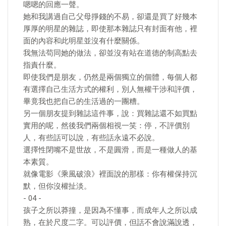
嗯嗯的回應一聲。
她和我講過自己父母掙錢的不易，卻還是買了好幾本
厚厚的明星的雜誌，即使那本雜誌只有封面有他，裡
面的內容和此明星並沒有什麼關係。
我無法苟同她的做法，卻並沒有站在道德的制高點去
指責什麼。
即使我們是朋友，仍然是兩個獨立的個體，每個人都
有選擇自己生活方式的權利，別人無權干涉和評價，
畢竟我也把自己的生活過的一團糟。
另一個朋友提到雜誌這件事，說：買雜誌還不如買點
實用的呢，然後我們兩個相視一笑：停，不評價別
人，有些話可以說，有些話永遠不必說。
選擇性閉嘴不是世故，不是圓滑，而是一種做人的基
本素質。
就像電影《乘風破浪》裡面說的那樣：你有權保持沉
默，但你沒權扯淡。
- 04 -
孩子之所以莽撞，是因為不懂事，而成年人之所以成
熟，在於尺度二字。可以評價，但話不會說滿說透，