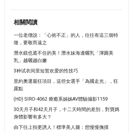
相關閱讀
一位老僧說：「心術不正」的人，往往有這三個特
徵，要敬而遠之
潛水鏡也遮不住的美！潛水妹海邊曬乳「渾圓美
乳」越曬越白嫩
3种试衣间里短暂欢爱的性技巧
里約奧運最狂項目，這些女選手「為國走光」，狂
露點
(HD) SIRO-4062 療癒系姊姊AV體驗攝影1159
30天月子和42天月子，十二天時間的差別，對寶媽
身體影響有多大？
由下往上拍更誘人！標準美人腿：想慢慢撫摸