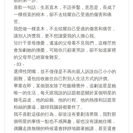
順的第一步。
喜歡一句話：生若直木，不語斧鑿，意思是，長成了
一棵很直的樹木，卻不去炫耀自己受過的傷害和痛
苦。
我想做一棵直木，不去炫耀自己受過的傷害和痛苦，
讓別人誇獎我，更不想讓愛我的人擔心我。
兒行千里母擔憂，遙遠的父母看不見我們，這種茫然
會加劇她的擔憂，可能你只顧著哭訴，卻不知道家裡
的父母早已經寢食難安。
- 03 -
選擇性閉嘴，並不僅僅是不再向親人訴說自己小小的
困難，還包括收斂住自己對別人生活方式的評價。
畢業在即，某個朋友除了吃飯睡覺外，追劇追星是她
唯一的生活，每天跟我說的話題都是關於某個明星的
雞毛蒜皮，他的綜藝、他的行程、他的熱搜和話題里
粉絲的撕逼，聽得我腦袋都要炸了。
我不喜歡這樣的行為，卻並沒有要劃清界限，我對那
個明星的事情一點也不感興趣，卻也沒有讓她住嘴，
偶爾走路無聊的時候還會靜靜地聽著她講，甚至還會