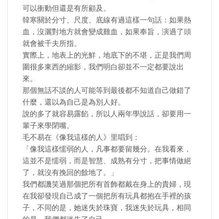
可以衝動但還是有所顧及。
韓寒關於分寸、尺度、底線有過這樣一句話：如果熱
血，沒灑對地方就會變成雞血，如果奉旨，演過了頭
就會被千夫所指。
實際上，地表上的光鮮，地底下的不堪，正是我們周
圍很多東西的縮影，我們明白卻並不一定都要說出
來。
那個無話不談的人可能等到最後都不知道自己做錯了
什麼，還以為自己是為別人好。
說的多了就容易露餡，所以人兩年學說話，卻要用一
輩子來學閉嘴。
毛不易在《像我這樣的人》里唱到：
「像我這樣懦弱的人，凡事都要留幾分。在我看來，
這並不是懦弱，而是智慧、成熟有分寸，把事情做絕
了，就沒有挽回的餘地了。」
我們都譏笑過那個把所有首飾都戴在身上的貴婦，現
在我卻發現自己成了一個把所有玩具都抱在手裡的孩
子，不同的是，她迷失於珠寶，我迷失於玩具，相同