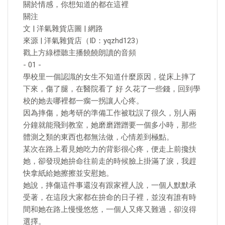
關於情感，你想知道的都在這裡
關注
文 | 洋氣雜貨店圖 | 網路
來源 | 洋氣雜貨店（ID：yqzhd123）
戳上方綠標聽主播饒饒朗讀的音頻
- 01 -
學校里一個認識的女生不知道什麼原因，從床上摔了
下來，傷了腿，在醫院看了 好 久花了一些錢，回到學
校的她去哪裡都一瘸一拐讓人心疼。
因為摔傷，她考研的準備工作被耽誤了很久，別人兩
分鐘就能飛到教室，她磨磨蹭蹭要一個多小時，那些
體測之類的東西也都無法做，心情差到極點。
某次在路上看見她吃力的背影很心疼，便走上前攙扶
她，卻發現她拚命往前走的時候臉上掛滿了淚，我趕
快拿紙給她擦擦並安慰她。
她說，摔傷這件事還沒有跟家裡人說，一個人默默承
受著，在這段大家都在拚命的日子裡，並沒有誰有時
間和她在路上慢慢悠悠，一個人又疼又難過，卻沒得
選擇。