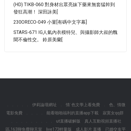
(HD) TIKB-060 對身材出眾亮妹下藥來無套猛幹到
發狂高潮！ 深田詠美[
230ORECO-049 小菫[有碼中文字幕]
STARS-671 IG人氣內衣模特兒、與攝影師大叔的醜
聞不倫性交。 鈴原美蘭[
.
.
.
.
.
伊莉論壇網址
.
情˙色文學上看免費
.
色、情微
電影免費
.
.
.
.
能看啪啪福利的直播app下載
寂寞女qq群
.
.
.
.
.
.
.
.
.
ut直播破解版
真人互動視頻直播社
區,163聊免費聊天室
live173輕量版
成人影片 直播
已婚交友平