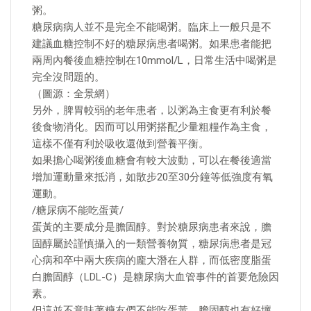
粥。
糖尿病病人並不是完全不能喝粥。臨床上一般只是不
建議血糖控制不好的糖尿病患者喝粥。如果患者能把
兩周內餐後血糖控制在10mmol/L，日常生活中喝粥是
完全沒問題的。
（圖源：全景網）
另外，脾胃較弱的老年患者，以粥為主食更有利於餐
後食物消化。因而可以用粥搭配少量粗糧作為主食，
這樣不僅有利於吸收還做到營養平衡。
如果擔心喝粥後血糖會有較大波動，可以在餐後適當
增加運動量來抵消，如散步20至30分鐘等低強度有氧
運動。
/糖尿病不能吃蛋黃/
蛋黃的主要成分是膽固醇。對於糖尿病患者來說，膽
固醇屬於謹慎攝入的一類營養物質，糖尿病患者是冠
心病和卒中兩大疾病的龐大潛在人群，而低密度脂蛋
白膽固醇（LDL-C）是糖尿病大血管事件的首要危險因
素。
但這並不意味著糖友們不能吃蛋黃，膽固醇也有好壞