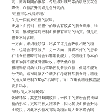
高，隨著時間的推移，各組織對胰島素的敏感度就會
降低，血糖該升高還是會升高的。
/粗糧可以代替細糧/
又是一個關於粗糧的誤區。
正如上面提到，粗糧中的確含有較多的膳食纖維、維
生素、無機鹽等對控制血糖很有幫助的物質。但是粗
糧並不能多吃。
一方面，跟細糧類似，吃多了還是會吸收相應的糖
分，也是會導致發胖。另一方面，脾胃不好的的患者
在進食粗糧時可能會影響消化能力，使粗糧中原本的
營養物質不能被身體吸收，導致低血糖。
粗糧雖然能夠很好地幫助控制餐後血糖，但是不能過
分依賴。這裡建議各位糖友在考慮日常膳食時，粗糧
的攝入量控制在50g左右即可，而且在進食粗糧後謹記
要多喝水。
/糖尿病人不能喝粥/
粥即稀飯，其烹飪時間較長，米飯中的澱粉會變成糊
精的形式，更容易被人體吸收，因此餐後血糖會升得
比較快，因此不少糖友都認為糖尿病人並不適合喝