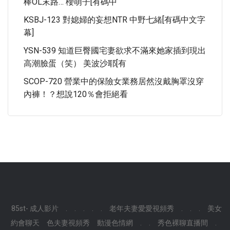
棒OL末路… 櫻萌子[有碼中
KSBJ-123 對媳婦的妄想NTR 中野七緒[有碼中文字
幕]
YSN-539 知道巨臀國宅妻欲求不滿來她家插到現出
高潮臉蛋（笑） 美波沙耶[有
SCOP-720 營業中的保險女業務居然沒戴胸罩沒穿
內褲！？想說120％會拒絕看
85st- 成人影片
.
.
.
.
.
老年夫妻愛愛視頻秀
.
.
.
美女
約會聊天
色夫妻視頻秀
動漫色情網
.
.
秀色裸聊直播間
.