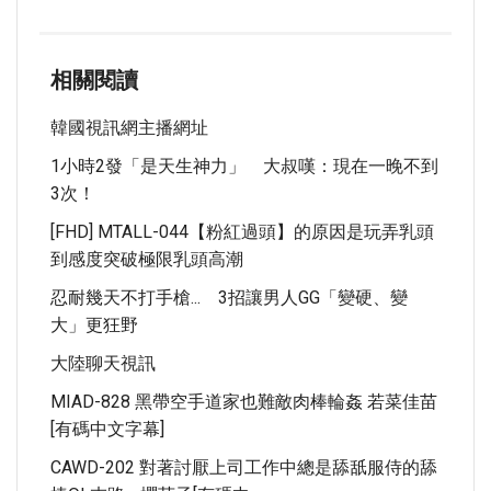
相關閱讀
韓國視訊網主播網址
1小時2發「是天生神力」 大叔嘆：現在一晚不到
3次！
[FHD] MTALL-044【粉紅過頭】的原因是玩弄乳頭
到感度突破極限乳頭高潮
忍耐幾天不打手槍... 3招讓男人GG「變硬、變
大」更狂野
大陸聊天視訊
MIAD-828 黑帶空手道家也難敵肉棒輪姦 若菜佳苗
[有碼中文字幕]
CAWD-202 對著討厭上司工作中總是舔舐服侍的舔