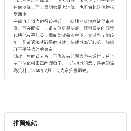
間崇尚奢靡的風氣，可惜老百姓本來就窮，不需要他
這個榜樣，而官員們都是老油條，也不會把這個榜樣
當回事。
在節流上道光做得很極端，一味地節省無利於促進生
產。而在開源上，道光則更是失敗。面對國家的經濟
危機他束手無策，國家財政每況愈下。尤其到了他晚
年，又遭遇鴉片戰爭的慘敗，使他成為近代第一個簽
訂不平等條約的皇帝。
勤政一生的道光帝，不僅沒有給國家帶來盛世，反倒
留下個危機重重的爛攤子。一心想成明君，最終卻淪
為笑料，1850年2月，道光帝抑鬱而終。
推薦連結