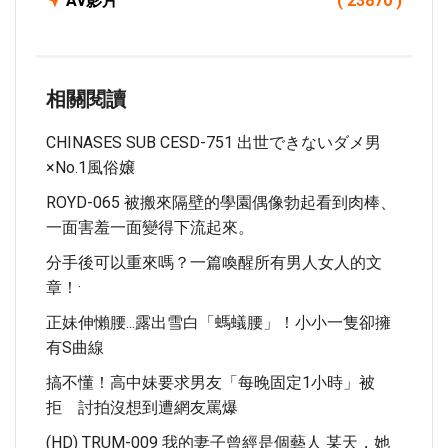
Av影片
( 23870 )
相關閱讀
CHINASES SUB CESD-751 出世できないダメ男
×No.1風俗嬢
ROYD-065 被搬來隔壁的學園偶像勃起看到肉棒、
一面害羞一面變得下流起來。
分手後可以重來嗎？一篇喚醒所有男人女人的文
章！·
正妹伸懶腰...露出雪白「螞蟻腰」！小小一隻卻擁
有S曲線
搞不懂！高中妹要求男友「每晚固定1小時」被
拒 討拍沒想到遭網友罵爆
(HD) TRUM-009 我的妻子曾經是個藝人 某天，她