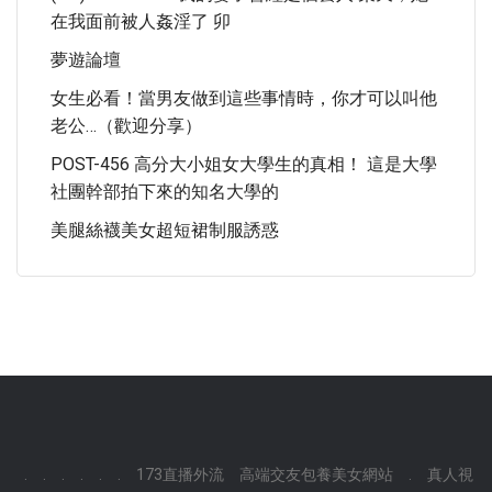
在我面前被人姦淫了 卯
夢遊論壇
女生必看！當男友做到這些事情時，你才可以叫他
老公…（歡迎分享）
POST-456 高分大小姐女大學生的真相！ 這是大學
社團幹部拍下來的知名大學的
美腿絲襪美女超短裙制服誘惑
.
.
.
.
.
.
173直播外流
高端交友包養美女網站
.
真人視