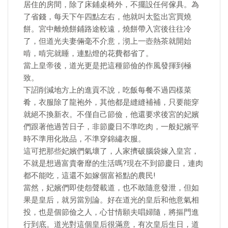
居住的房間，除了床鋪桌椅外，不擺設任何傢具。為
了省錢，每天下午四點左右，他就叫太監出宮買燒
餅。宮中離燒餅鋪路途較遠，燒餅帶入宮後往往冷
了，但道光夫妻倆毫不介意，沏上一壺熱茶就開始
啃，啃完就睡，連點燈的花費都省了。
當上皇帝後，道光更是把這種節儉的作風發揮到極
致。
下詔削減地方上的進貢不說，吃飯每餐不過四樣菜
肴，衣服除了龍袍外，其他都是縫縫補補，只要能穿
就絕不換新衣。不僅自己節儉，他還要求後宮的妃嬪
們跟著他過苦日子，非節慶日不準吃肉，一般妃嬪平
時不準用化妝品，不準穿錦繡衣服。
這可把那些妃嬪們氣壞了，人家擠破腦袋嫁入皇宮，
不就是想過富貴奢靡的生活嗎?現在不到節慶日，連肉
都不能吃，這還不如嫁個富裕點的農民!
當然，妃嬪們即使怨聲載道，也不敢隨意發泄，但如
果是皇后，就另當別論。好在道光的皇后和他意氣相
投，也是個節儉之人，心甘情願夫唱婦隨，將摳門進
行到底。道光對這個皇后很滿意，有次皇后生日，道