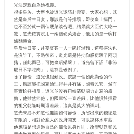
光決定親自為她祝壽。
很多皇族、大臣也被道光邀請赴壽宴。大家心想，既
然是皇后生日宴，那該是何等排場，即便皇上摳門，
也不至於就一兩個硬菜湊合吧。結果讓大臣們大吃一
驚，道光確實沒用一兩個硬菜湊合，他用的是一碗打
滷麵湊合。
皇后生日宴，赴宴賓客一人一碗打滷麵，這種摳法也
是沒誰了。不過後來，道光還是特批御膳房殺了兩頭
豬，僅此而已，可把皇后樂壞了，道光曾下詔「非節
慶日不準吃肉」，這算是破例了。
除了節儉，道光也很勤政。按說一個如此勤儉的帝
王，應該能把國家治理得井井有條，國泰民安。然而
事實恰好相反，道光並沒有扭轉清朝國力走衰的趨
勢，他雖然節儉，但國庫卻一直差錢，比他慣於揮霍
的祖父乾隆時期還差錢，這真是莫大的諷刺。
道光未必不知道他無論如何節儉，所省出來的錢總是
有限的，相對於龐大的政府開支，可以說杯水車薪。
他應該是想通過自己的節儉以身作則，改變朝廷和民