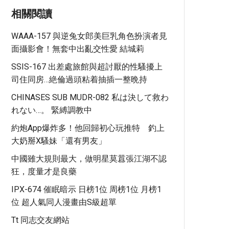
相關閱讀
WAAA-157 與逆兔女郎美巨乳角色扮演者見
面攝影會！無套中出亂交性愛 結城莉
SSIS-167 出差處旅館與超討厭的性騷擾上
司住同房…絶倫過頭粘着抽插一整晩持
CHINASES SUB MUDR-082 私は決して救わ
れない…。 緊縛調教中
約炮app爆炸多！他回歸初心玩推特 釣上
大奶掰x騷妹「還有男友」
中國雖大規則最大，做明星莫囂張江湖不認
狂，度量才是良藥
IPX-674 催眠暗示 日榜1位 周榜1位 月榜1
位 超人氣同人漫畫由S級超單
Tt 同志交友網站