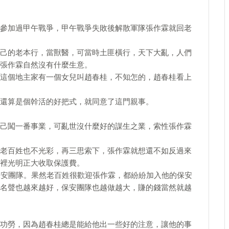
參加過甲午戰爭，甲午戰爭失敗後解散軍隊張作霖就回老
己的老本行，當獸醫，可當時土匪橫行，天下大亂，人們
張作霖自然沒有什麼生意。
這個地主家有一個女兒叫趙春桂，不知怎的，趙春桂看上
還算是個幹活的好把式，就同意了這門親事。​
己闖一番事業，可亂世沒什麼好的謀生之業，索性張作霖
老百姓也不光彩，再三思索下，張作霖就想還不如反過來
裡光明正大收取保護費。
保安團隊。果然老百姓很歡迎張作霖，都紛紛加入他的保安
名聲也越來越好，保安團隊也越做越大，賺的錢當然就越
功勞，因為趙春桂總是能給他出一些好的注意，讓他的事