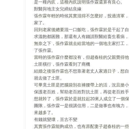
是一種內疚，這種內疚說明張作霖還算有良心。
獸醫與地主女兒締結良緣
張作霖年輕的時候其實混得不怎麼好，投過清軍，
家了。
回到老家後總要混一口飯吃，張作霖於是干起了自
求溫飽都困難，那還有人有錢請獸醫給畜生看病，
無奈之下，張作霖就去給當地的一個地主家打工，
了張作霖。
當時的張作霖什麼都沒有，但趙春桂的父親覺得他
土匪橫行，張作霖看到了商機
結婚之後張作霖也不想靠著老丈人家過日子，想自
就去做了土匪。
可畢竟土匪是把腦袋別在褲腰帶上的活，況且搶小
保護老百姓，幫助老百姓對抗土匪，再從老百姓手
想就幹了，張作霖於是就拉起20來人成立了一個
團隊，張作霖一是很講信用，二是做事也有魄力，
來越多了。​
有錢就變壞，亘古不變
其實張作霖能夠成功，也有原配妻子趙春桂的一些