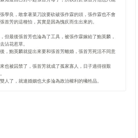
張學良，敢拿著菜刀說要砍破張作霖的頭，張作霖也不會
張首芳的這種怕，其實是因為愧疚而生出來的。​
，但最後張首芳也淪為了工具，被張作霖嫁給了鮑英麟，
去沾花惹草。
後，鮑英麟就提出來要和張首芳離婚，張首芳死活不同意
來也被囚禁了，張首芳就成了孤家寡人，日子過得很艱
。
雙人了，就連婚姻也大多淪為政治權利的犧牲品。