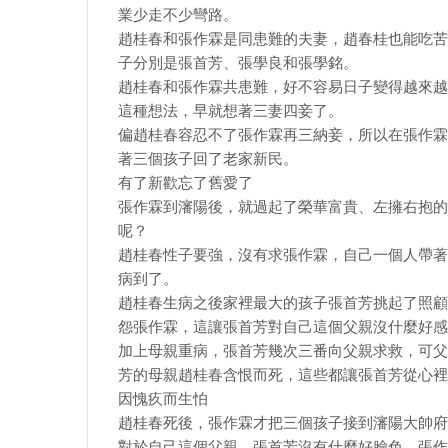
業少走不少彎路。
趙桂春和張作霖是同患難的夫妻，趙春桂也能吃苦
子分別是張首芳、張學良和張學銘。
趙桂春和張作霖共患難，好不容易日子變得越來越
這種想法，早就想著三妻四妾了。
偏趙桂春容忍不了張作霖再三納妾，所以在張作霖
著三個孩子回了老家新民。​
有了新歡忘了舊愛了
張作霖到瀋陽後，就過起了榮華富貴、左擁右抱的
呢？
趙桂春性子要強，沒有求張作霖，自己一個人帶著
病到了。
趙桂春生病之後家裡最大的孩子張首芳挑起了照顧
怨張作霖，這讓張首芳對自己這個父親沒什麼好感
加上母親重病，張首芳幾次三番向父親求救，可父
芳的母親趙桂春含恨而死，這些都讓張首芳從心裡
因愧疚而生怕
趙桂春死後，張作霖才把三個孩子接到瀋陽大帥府
對於自己這個父親，張首芳沒有什麼好臉色，張作