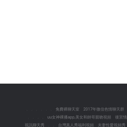
.
.
.
.
.
.
免費裸聊天室
2017年微信色情聊天群
.
.
.
.
uu女神裸播app,美女和帥哥親吻視頻
後宮情
視訊聊天秀
.
.
台灣真人秀福利視頻
夫妻性愛視頻秀