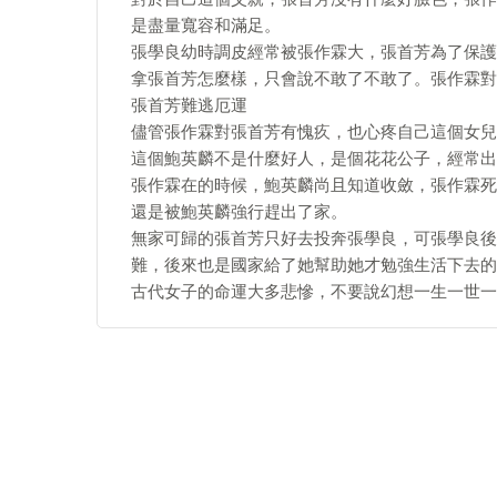
是盡量寬容和滿足。
張學良幼時調皮經常被張作霖大，張首芳為了保護
拿張首芳怎麼樣，只會說不敢了不敢了。張作霖對
張首芳難逃厄運
儘管張作霖對張首芳有愧疚，也心疼自己這個女兒
這個鮑英麟不是什麼好人，是個花花公子，經常出
張作霖在的時候，鮑英麟尚且知道收斂，張作霖死
還是被鮑英麟強行趕出了家。
無家可歸的張首芳只好去投奔張學良，可張學良後
難，後來也是國家給了她幫助她才勉強生活下去的
古代女子的命運大多悲慘，不要說幻想一生一世一