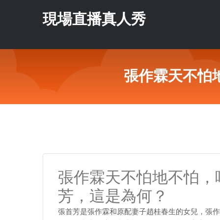
現場直播真人秀
張作霖天不怕
張作霖天不怕地不怕，
芳，這是為何？
張首芳是張作霖和原配妻子趙桂春生的女兒，張作