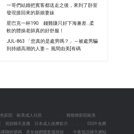
一哥們結婚把賓客都送走之後，來到了卧室
發現接回來的新娘妻妹
星巴克一杯190 錢難賺只好下海兼差…柔
軟的體操老師真的好舒服！
JUL-863 「您真的是處男嗎？」～被處男騙
到持續高潮的人妻～ 風間由美[有碼
色影院
歐美成人社區
.
.
.
.
狠狠擼影院歐美
.
.
室
視頻聊天直播
日本成人按摩影片
.
.
.
0509 免費
信裸聊的號碼
美女絲網襪套感視頻
.
午夜視訊聊天網站