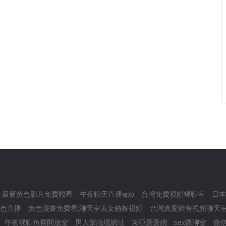
最新黃色影片免費觀看
午夜聊天直播app
台灣免費視頻裸聊室
日本
色直播
黃色漫畫免費看,聊天室美女熱舞視頻
台灣真愛旅舍視頻聊天
午夜裸聊免費開放室
男人幫論壇網址
東亞愛愛網
sex裸聊室
微