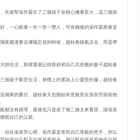
，先後幫張作霖生了三個孩子並精心撫養長大，這三個孩
好，一心盼著一生一世一雙人，可有錢後的張作霖那會是
飛黃騰達要去瀋陽定居的時候，趙桂春賭氣沒去，而是帶
大帥生活，那裡還會記得曾經和自己共患難的妻子趙桂春
三個孩子艱苦生活，身體上的累加上心靈受的傷，趙桂春
這個家的重任，趙桂春又也開始有意無意在張首芳面前抱
。
親都沒有搭理，最後也只是派了個二姨太來看望，讓張首
痛恨自己的父親。
，但在張首芳心裡，張作霖是害死自己母親的兇手，所以
霖知道自己對不起張首芳母子，所以對於張首芳他也只能