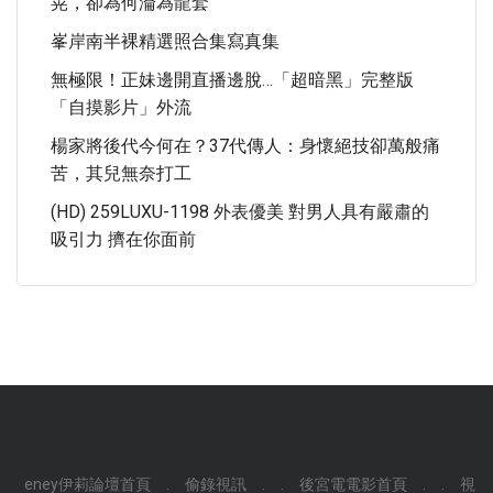
晃，卻為何淪為龍套
峯岸南半裸精選照合集寫真集
無極限！正妹邊開直播邊脫…「超暗黑」完整版
「自摸影片」外流
楊家將後代今何在？37代傳人：身懷絕技卻萬般痛
苦，其兒無奈打工
(HD) 259LUXU-1198 外表優美 對男人具有嚴肅的
吸引力 擠在你面前
eney伊莉論壇首頁
.
偷錄視訊
.
.
後宮電電影首頁
.
.
視