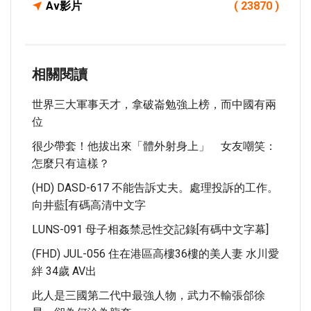
Av影片
( 23870 )
相關閱讀
世界三大軍事天才，拿破崙勉強上榜，而中國有兩
位
很少帶套！他拔出來「體外射身上」 女友嘲笑：
怎麼只有這樣？
(HD) DASD-617 不能告訴丈夫。處理投訴的工作。
向井藍[有碼高清中文字
LUNS-091 母子相姦禁忌性交記錄[有碼中文字幕]
(FHD) JUL-056 住在港區高樓36樓的美人妻 水川愛
絆 34歲 AV出
此人是三國第二代中最強人物，武力不輸張郃徐