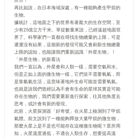
所示！
再比如說，在日本海域深處，有一種能夠產生甲烷的
生物。
據統計，這地面之下的世界有著龐大的生存空間，至
少有25億立方千米。單從數量來說，已經遠超地面世
界了。科學家們一直都在尋找生物總量的上限，可是
遲遲沒有結果，這個新的發現可能又會刷新生物總量
上限的認知，也能讓我們重新認識「外星生物」！
「外星生物」的新看法
我們一直以為，外星會和人類一樣，需要空氣和水。
但是正如上面的微生物一樣，它們並不需要氧氣，而
是靠氫氣生活，這意味著地外生命可能並需要氧氣。
也就是說我們曾經以為不會有生命的星球其實是可能
存在生物的，我們需要重新進行探索，往其他角度去
思考，或許會有新的發現。
此前，火星探測器「好奇號」在火星上檢測到了甲烷
氣體。前文說到了一種能夠釋放大量甲烷的微生物，
那麼火星上是不是也可能存在這種微生物呢？眾所周
知，火星溫度過低，不適合人類生存，想要提高溫