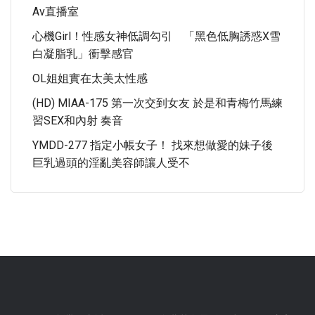
Av直播室
心機Girl！性感女神低調勾引 「黑色低胸誘惑X雪
白凝脂乳」衝擊感官
OL姐姐實在太美太性感
(HD) MIAA-175 第一次交到女友 於是和青梅竹馬練
習SEX和內射 奏音
YMDD-277 指定小帳女子！ 找來想做愛的妹子後
巨乳過頭的淫亂美容師讓人受不