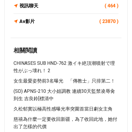
視訊聊天
( 464 )
Av影片
( 23870 )
相關閱讀
CHINASES SUB HND-762 激イキ絶頂潮噴射で理
性がぶっ壊れ！ 2
女生最愛姿勢前3名曝光 「傳教士」只排第二！
(SD) APNS-210 大小姐調教 連續30天監禁凌辱肏
到生 吉良鈴[標清中
久松郁實以極高性感曝光率突圍首當日劇女主角
慈禧為什麼一定要收回新疆，為了收回此地，她付
出了怎樣的代價