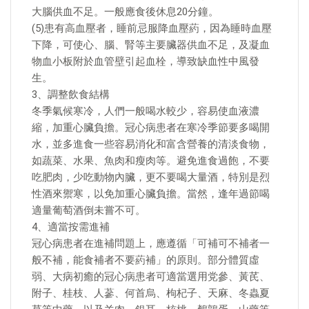
大腦供血不足。一般應食後休息20分鐘。
(5)患有高血壓者，睡前忌服降血壓葯，因為睡時血壓
下降，可使心、腦、腎等主要臟器供血不足，及凝血
物血小板附於血管壁引起血栓，導致缺血性中風發
生。
3、調整飲食結構
冬季氣候寒冷，人們一般喝水較少，容易使血液濃
縮，加重心臟負擔。冠心病患者在寒冷季節要多喝開
水，並多進食一些容易消化和富含營養的清淡食物，
如蔬菜、水果、魚肉和瘦肉等。避免進食過飽，不要
吃肥肉，少吃動物內臟，更不要喝大量酒，特別是烈
性酒來禦寒，以免加重心臟負擔。當然，逢年過節喝
適量葡萄酒倒未嘗不可。
4、適當按需進補
冠心病患者在進補問題上，應遵循「可補可不補者一
般不補，能食補者不要葯補」的原則。部分體質虛
弱、大病初癒的冠心病患者可適當選用党參、黃芪、
附子、桂枝、人蔘、何首烏、枸杞子、天麻、冬蟲夏