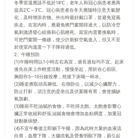
冬季室溫應該不低於18℃，老年人和冠心病患者應再
提高2℃～3℃。冠心病患者在冬天應隨時注意天氣變
化，及時增添衣物。外出時最好戴口罩，並避免迎風
疾走。在室內時，應避免將門窗開得過大，以防冷空
氣刺激誘發心絞痛和心肌梗死。當室內需要換氣時，
可把門窗開一條縫，使少許新鮮空氣進入，但又不至
於使室內溫度一下子降得過低。
2、午睡預防
(1)午睡時間以1小時左右為宜，過長過短均不宜。起床
後先在床上作輕度活動，慢慢坐起，用於在心前區、
胸部作5—10分鐘按摩，然後下床喝一杯水。
(2)睡姿應取頭高腳低、右側卧位，以減少心臟壓力，
防止打鼾，須注意的是坐位及伏案睡有害，會使腦缺
氧加劇。
(3)睡前不吃油膩的食物，不吃得太飽。太飽會影響心
臟正常收縮和舒張;油膩食物會增加血粘稠度，加重冠
狀動脈病變。
(4)不宜午餐後立即躺下午睡，因為此時大量的血液流
向胃，血壓下降，大腦供氧及營養明顯下降，易引起