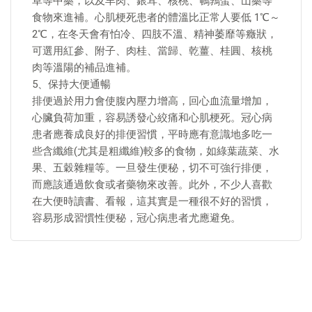
草等中藥，以及羊肉、銀耳、核桃、鵪鶉蛋、山藥等
食物來進補。心肌梗死患者的體溫比正常人要低 1℃～
2℃，在冬天會有怕冷、四肢不溫、精神萎靡等癥狀，
可選用紅參、附子、肉桂、當歸、乾薑、桂圓、核桃
肉等溫陽的補品進補。
5、保持大便通暢
排便過於用力會使腹內壓力增高，回心血流量增加，
心臟負荷加重，容易誘發心絞痛和心肌梗死。冠心病
患者應養成良好的排便習慣，平時應有意識地多吃一
些含纖維(尤其是粗纖維)較多的食物，如綠葉蔬菜、水
果、五穀雜糧等。一旦發生便秘，切不可強行排便，
而應該通過飲食或者藥物來改善。此外，不少人喜歡
在大便時讀書、看報，這其實是一種很不好的習慣，
容易形成習慣性便秘，冠心病患者尤應避免。