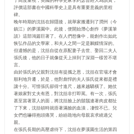
了高度重視，英國的科學史家李約瑟曾經大為讚賞，
評價這部書在中國科學史上是具有重要意義的里程
碑。
晚年時期的沈括在歸隱後，就舉家搬遷到了潤州（今
鎮江）的夢溪園中。此後，便開始潛心創作《夢溪筆
談》這部鴻篇巨著了。在人們想像中，能創作出如此
恢弘作品的文學家，和夫人之間一定是鶼鰈情深的。
但遺憾的是，沈括自從在原配妻子去世、娶回二夫人
張氏後，他的日子就像從天上掉到了深淵一樣苦不堪
言。
由於張氏的父親對沈括有提攜之恩，沈括在官場才會
順利地升遷，於是，他對彪悍的夫人張氏從來都是禮
讓十分。可惜張氏卻得寸進尺，越來越驕橫了。她仗
著娘家對丈夫有恩，對沈括非打即罵。有一次，張氏
甚至當著眾人的面，將沈括臉上的鬍鬚連著肉皮都扯
了下來，沈括頓時就捂著滿臉的血漬，凄惶不已。兒
女們也嚇得抱頭痛哭，紛紛跪地向母親哀求繞過父
親。
在張氏長期的高壓虐待下，沈括在夢溪園生活的第四