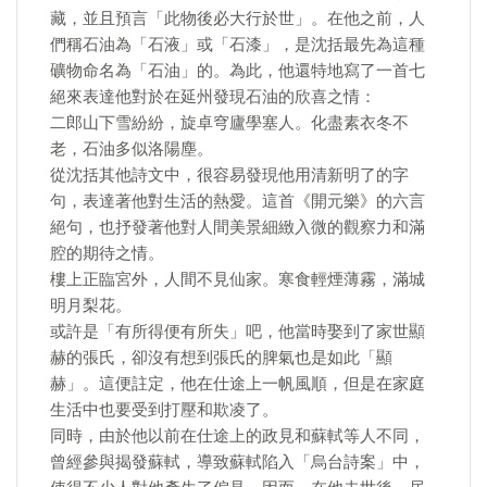
藏，並且預言「此物後必大行於世」。在他之前，人
們稱石油為「石液」或「石漆」，是沈括最先為這種
礦物命名為「石油」的。為此，他還特地寫了一首七
絕來表達他對於在延州發現石油的欣喜之情：
二郎山下雪紛紛，旋卓穹廬學塞人。化盡素衣冬不
老，石油多似洛陽塵。
從沈括其他詩文中，很容易發現他用清新明了的字
句，表達著他對生活的熱愛。這首《開元樂》的六言
絕句，也抒發著他對人間美景細緻入微的觀察力和滿
腔的期待之情。
樓上正臨宮外，人間不見仙家。寒食輕煙薄霧，滿城
明月梨花。
或許是「有所得便有所失」吧，他當時娶到了家世顯
赫的張氏，卻沒有想到張氏的脾氣也是如此「顯
赫」。這便註定，他在仕途上一帆風順，但是在家庭
生活中也要受到打壓和欺凌了。
同時，由於他以前在仕途上的政見和蘇軾等人不同，
曾經參與揭發蘇軾，導致蘇軾陷入「烏台詩案」中，