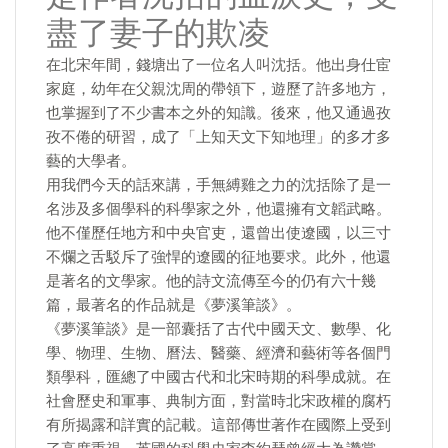
盡了妻子的欺凌
在北宋年間，錢塘出了一位名人叫沈括。他出身仕宦
家庭，幼年在父親沈周的帶領下，遊歷了許多地方，
也掌握到了不少書本之外的知識。後來，他又通過孜
孜不倦的研習，成了「上知天文下知地理」的多才多
藝的大學者。
用我們今天的話來講，手無縛雞之力的沈括除了是一
名涉及多個學科的科學家之外，他還擁有文韜武略。
他不僅歷任地方和中央官吏，還曾出使遼國，以三寸
不爛之舌駁斥了強悍的遼國的征地要求。此外，他還
是著名的文學家。他的詩文流傳至今的仍有六十幾
篇，最著名的作品就是《夢溪筆談》。
《夢溪筆談》是一部囊括了古代中國天文、數學、化
學、物理、生物、曆法、醫藥、經濟和藝術等各個門
類學科，匯總了中國古代和北宋時期的科學成就。在
社會歷史和軍事、典制方面，對當時北宋政權的腐朽
有所揭露和詳實的記載。這部傳世著作在國際上受到