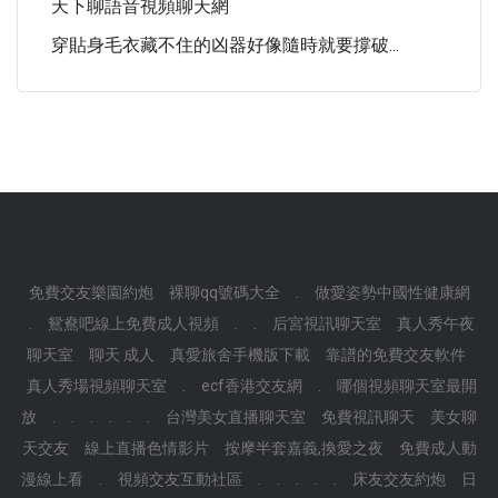
天下聊語音視頻聊天網
穿貼身毛衣藏不住的凶器好像隨時就要撐破...
免費交友樂園約炮
裸聊qq號碼大全
.
做愛姿勢中國性健康網
.
鴛鴦吧線上免費成人視頻
.
.
后宮視訊聊天室
真人秀午夜
聊天室
聊天 成人
真愛旅舍手機版下載
靠譜的免費交友軟件
真人秀場視頻聊天室
.
ecf香港交友網
.
哪個視頻聊天室最開
放
.
.
.
.
.
.
台灣美女直播聊天室
免費視訊聊天
美女聊
天交友
線上直播色情影片
按摩半套嘉義,換愛之夜
免費成人動
漫線上看
.
視頻交友互動社區
.
.
.
.
.
床友交友約炮
日