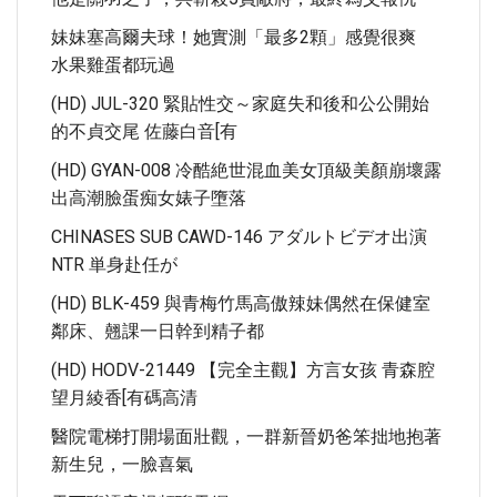
妹妹塞高爾夫球！她實測「最多2顆」感覺很爽
水果雞蛋都玩過
(HD) JUL-320 緊貼性交～家庭失和後和公公開始
的不貞交尾 佐藤白音[有
(HD) GYAN-008 冷酷絶世混血美女頂級美顏崩壞露
出高潮臉蛋痴女婊子墮落
CHINASES SUB CAWD-146 アダルトビデオ出演
NTR 単身赴任が
(HD) BLK-459 與青梅竹馬高傲辣妹偶然在保健室
鄰床、翹課一日幹到精子都
(HD) HODV-21449 【完全主觀】方言女孩 青森腔
望月綾香[有碼高清
醫院電梯打開場面壯觀，一群新晉奶爸笨拙地抱著
新生兒，一臉喜氣